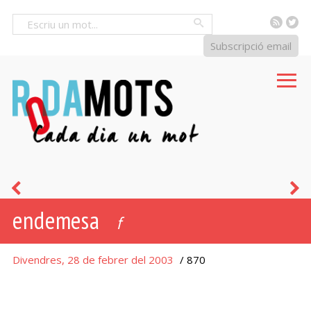
RSS
Tw
Cercar
Subscripció email
fuita
e
endemesa
-
f
Divendres, 28 de febrer del 2003
/ 870