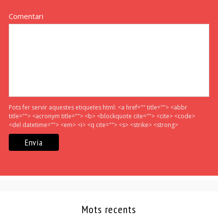
Comentari
Pots fer servir aquestes etiquetes html:
<a href="" title=""> <abbr
title=""> <acronym title=""> <b> <blockquote cite=""> <cite> <code>
<del datetime=""> <em> <i> <q cite=""> <s> <strike> <strong>
Mots recents