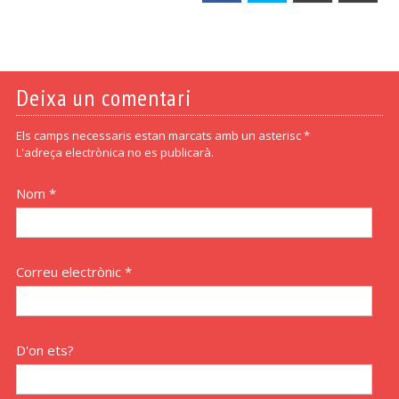
Deixa un comentari
Els camps necessaris estan marcats amb un asterisc *
L'adreça electrònica no es publicarà.
Nom *
Correu electrònic *
D'on ets?