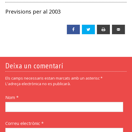
Previsions per al 2003
Facebook
Twitter
Print
Emai
Deixa un comentari
Els camps necessaris estan marcats amb un asterisc *
L'adreça electrònica no es publicarà.
Nom *
Correu electrònic *