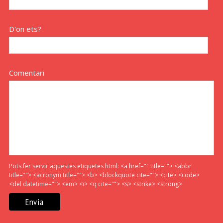
D'on ets?
Comentari
Pots fer servir aquestes etiquetes html:
<a href="" title=""> <abbr
title=""> <acronym title=""> <b> <blockquote cite=""> <cite> <code>
<del datetime=""> <em> <i> <q cite=""> <s> <strike> <strong>