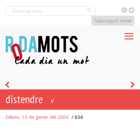
RSS
Tw
Cercar
Subscripció email
suar
q
distendre
la
e
v
cansalada
(e
Dilluns, 13 de gener del 2003
/ 836
u
et