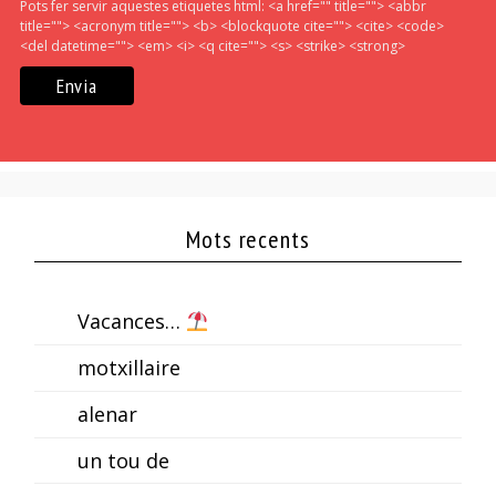
Pots fer servir aquestes etiquetes html:
<a href="" title=""> <abbr
title=""> <acronym title=""> <b> <blockquote cite=""> <cite> <code>
<del datetime=""> <em> <i> <q cite=""> <s> <strike> <strong>
Mots recents
Vacances…
motxillaire
alenar
un tou de