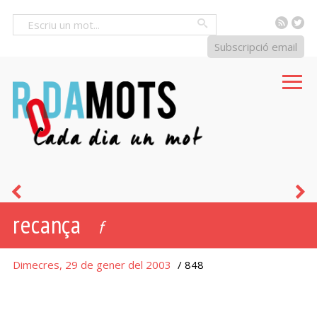
RSS
Tw
Cercar
Subscripció email
a
f
recança
pleret
f
Dimecres, 29 de gener del 2003
/ 848