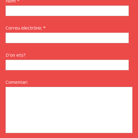
Nom *
Correu electrònic *
D'on ets?
Comentari