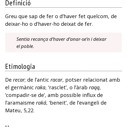
Definició
Greu que sap de fer o d’haver fet quelcom, de
deixar-ho o d’haver-ho deixat de fer.
Sentia recança d’haver d’anar-se’n i deixar
el poble.
Etimologia
De
recar
; de l’antic
racar
, potser relacionat amb
el germànic
raka
, ‘rasclet’, o l’àrab
raqq
,
‘compadir-se de’, amb possible influx de
l’aramaisme
raká
, ‘beneit’, de l’evangeli de
Mateu, 5,22.