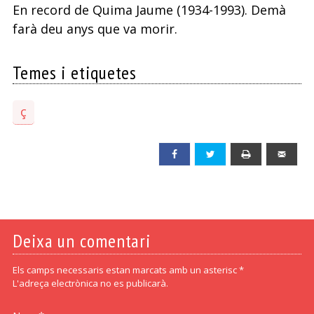
En record de Quima Jaume (1934-1993). Demà
farà deu anys que va morir.
Temes i etiquetes
ç
Facebook
Twitter
Print
Emai
Deixa un comentari
Els camps necessaris estan marcats amb un asterisc *
L'adreça electrònica no es publicarà.