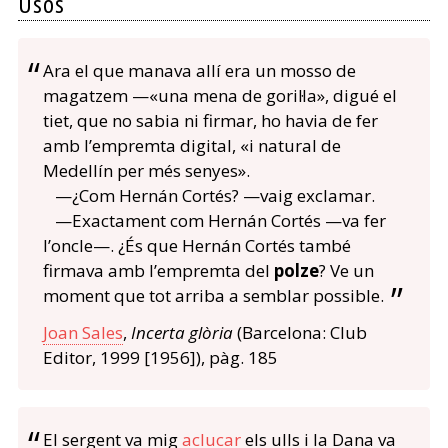
Usos
Ara el que manava allí era un mosso de
magatzem —«una mena de goril·la», digué el
tiet, que no sabia ni firmar, ho havia de fer
amb l’empremta digital, «i natural de
Medellín per més senyes».
—¿Com Hernán Cortés? —vaig exclamar.
—Exactament com Hernán Cortés —va fer
l’oncle—. ¿És que Hernán Cortés també
firmava amb l’empremta del
polze
? Ve un
moment que tot arriba a semblar possible.
Joan Sales
,
Incerta glòria
(Barcelona: Club
Editor, 1999 [1956]), pàg. 185
El sergent va mig
aclucar
els ulls i la Dana va