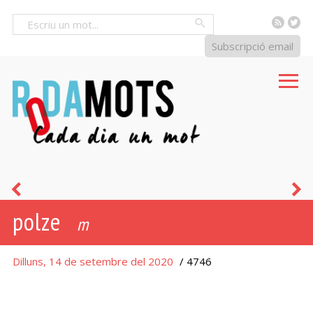
RSS
Tw
Cercar
Subscripció email
tenir
di
polze
pel
a
m
cap
Dilluns, 14 de setembre del 2020
/ 4746
dels
dits