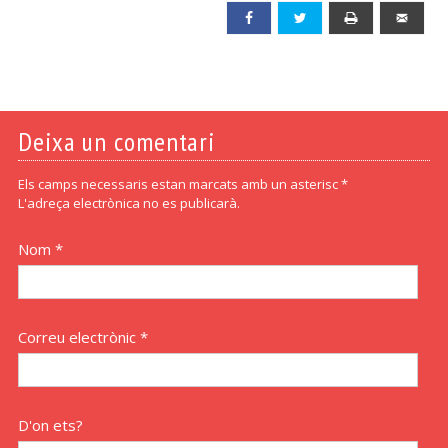
Facebook
Twitter
Print
Emai
Deixa un comentari
Els camps necessaris estan marcats amb un asterisc *
L'adreça electrònica no es publicarà.
Nom *
Correu electrònic *
D'on ets?