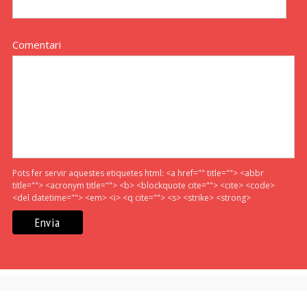
Comentari
Pots fer servir aquestes etiquetes html:
<a href="" title=""> <abbr
title=""> <acronym title=""> <b> <blockquote cite=""> <cite> <code>
<del datetime=""> <em> <i> <q cite=""> <s> <strike> <strong>