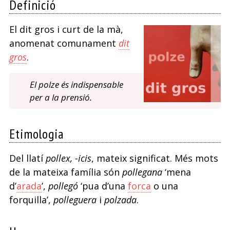
Definició
El dit gros i curt de la mà,
anomenat comunament
dit
gros
.
El polze és indispensable
per a la prensió.
Etimologia
Del llatí
pollex, -icis
, mateix significat. Més mots
de la mateixa família són
pollegana
‘mena
d’
arada
’,
pollegó
‘pua d’una
forca
o una
forquilla’,
polleguera
i
polzada
.