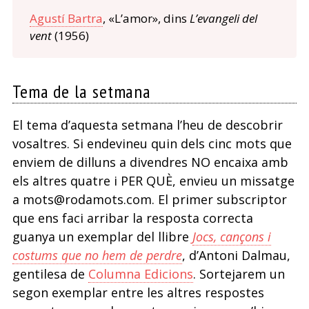
Agustí Bartra
, «L’amor», dins
L’evangeli del
vent
(1956)
Tema de la setmana
El tema d’aquesta setmana l’heu de descobrir
vosaltres. Si endevineu quin dels cinc mots que
enviem de dilluns a divendres NO encaixa amb
els altres quatre i PER QUÈ, envieu un missatge
a mots@rodamots.com. El primer subscriptor
que ens faci arribar la resposta correcta
guanya un exemplar del llibre
Jocs, cançons i
costums que no hem de perdre
, d’Antoni Dalmau,
gentilesa de
Columna Edicions
. Sortejarem un
segon exemplar entre les altres respostes