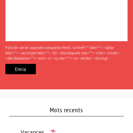
Pots fer servir aquestes etiquetes html:
<a href="" title=""> <abbr
title=""> <acronym title=""> <b> <blockquote cite=""> <cite> <code>
<del datetime=""> <em> <i> <q cite=""> <s> <strike> <strong>
Mots recents
Vacances…