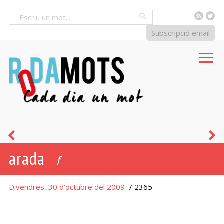
RSS
Tw
Cercar
Subscripció email
somada
f
arada
f
Divendres, 30 d'octubre del 2009
/ 2365