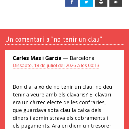
Facebook
Twitter
Print
Emai
Un
comentari a “no tenir un clau”
Carles Mas i Garcia
— Barcelona
Dissabte, 18 de juliol del 2026 a les 00:13
Bon dia, això de no tenir un clau, no deu
tenir a veure amb els clavaris? El clavari
era un càrrec electe de les confraries,
que guardava sota clau la caixa dels
diners i administrava els cobraments i
els pagaments. Ara en diem un tresorer.