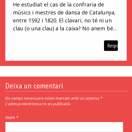
He estudiat el cas de la confraria de
músics i mestres de dansa de Catalunya,
entre 1592 i 1820. El clavari, no té ni un
clau (o una clau) a la caixa? No anem bé…
Respon
Deixa un comentari
Els camps necessaris estan marcats amb un asterisc *
L'adreça electrònica no es publicarà.
Nom *