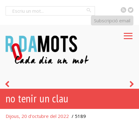
RSS
Tw
Cercar
Subscripció email
no
n
no tenir un clau
tenir
t
aturador
p
Dijous, 20 d'octubre del 2022
/ 5189