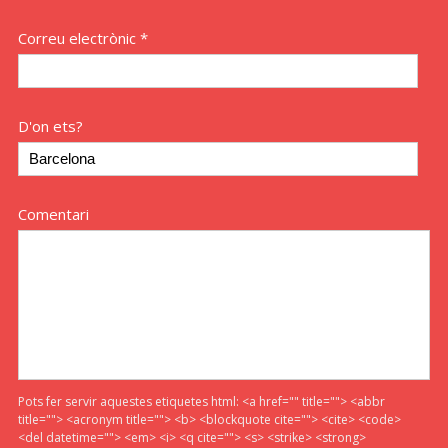
Correu electrònic *
D'on ets?
Comentari
Pots fer servir aquestes etiquetes html:
<a href="" title=""> <abbr
title=""> <acronym title=""> <b> <blockquote cite=""> <cite> <code>
<del datetime=""> <em> <i> <q cite=""> <s> <strike> <strong>