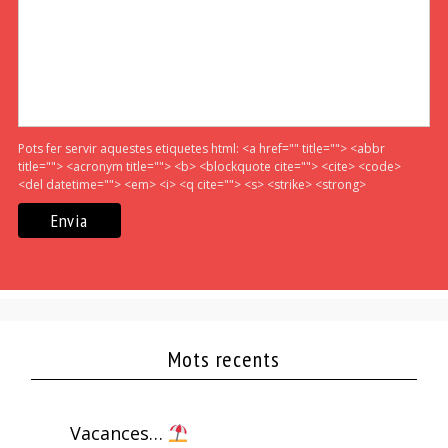
Pots fer servir aquestes etiquetes html:
<a href="" title=""> <abbr
title=""> <acronym title=""> <b> <blockquote cite=""> <cite> <code>
<del datetime=""> <em> <i> <q cite=""> <s> <strike> <strong>
Mots recents
Vacances…