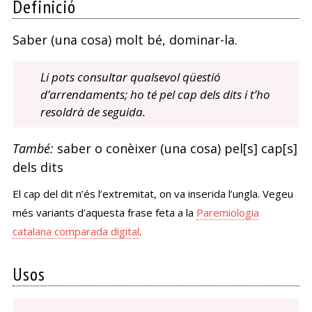
Definició
Saber (una cosa) molt bé, dominar-la.
Li pots consultar qualsevol qüestió
d’arrendaments; ho té pel cap dels dits i t’ho
resoldrà de seguida.
També:
saber o conèixer (una cosa) pel[s] cap[s]
dels dits
El cap del dit n’és l’extremitat, on va inserida l’ungla. Vegeu
més variants d’aquesta frase feta a la
Paremiologia
catalana comparada digital
.
Usos