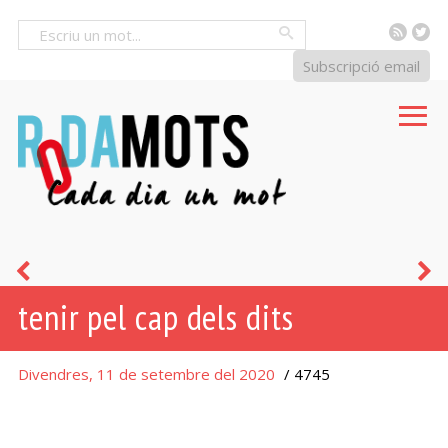
RSS
Tw
Cercar
Subscripció email
cap
p
tenir pel cap dels dits
de
casa
Divendres, 11 de setembre del 2020
/ 4745