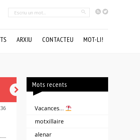
RSS
Twitter
Cercar
TS
ARXIU
CONTACTEU
MOT-LI!
Mots recents
secardí
-
Vacances…
836
ina
motxillaire
alenar