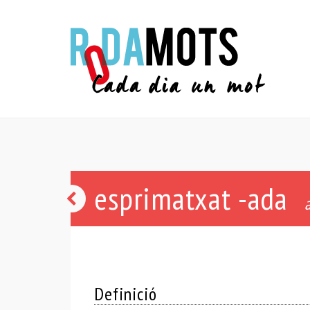
esprimatxat -ada
llarg
a
i
prim,
parent
Definició
d’en