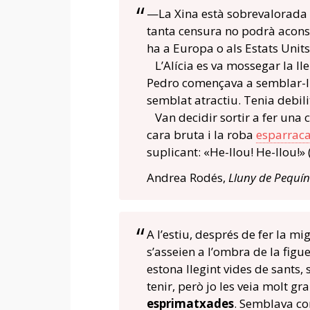
—La Xina està sobrevalorada
tanta censura no podrà aconseg
ha a Europa o als Estats Units
L’Alícia es va mossegar la ll
Pedro començava a semblar-li u
semblat atractiu. Tenia debil
Van decidir sortir a fer una 
cara bruta i la roba
esparrac
suplicant: «He-llou! He-llou!»
Andrea Rodés,
Lluny de Pequín
A l’estiu, després de fer la m
s’asseien a l’ombra de la figu
estona llegint vides de sants,
tenir, però jo les veia molt g
esprimatxades
. Semblava co