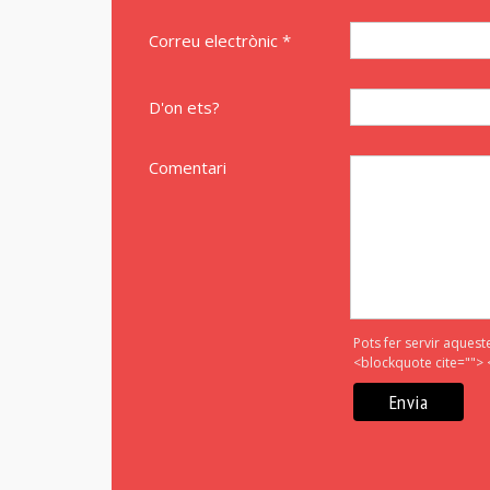
Correu electrònic *
D'on ets?
Comentari
Pots fer servir aquest
<blockquote cite=""> 