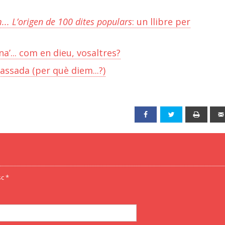
... L’origen de 100 dites populars
: un llibre per
a’... com en dieu, vosaltres?
assada (per què diem...?)
Facebook
Twitter
Print
c *