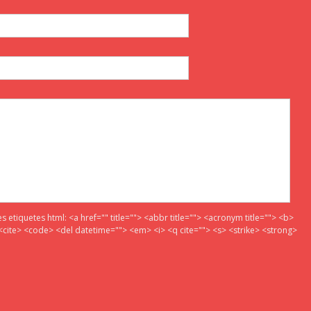
es etiquetes html:
<a href="" title=""> <abbr title=""> <acronym title=""> <b>
<cite> <code> <del datetime=""> <em> <i> <q cite=""> <s> <strike> <strong>