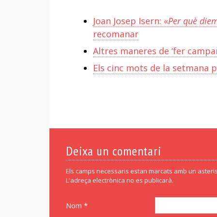
Joan Josep Isern: «
Per què diem
recomanar
Altres maneres de ‘fer campan
Els cinc mots de la setmana p
Deixa un comentari
Els camps necessaris estan marcats amb un asteris
L'adreça electrònica no es publicarà.
Nom *