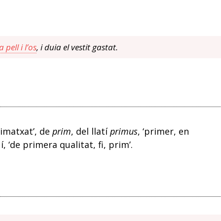
 pell i l’os
, i duia el vestit gastat.
rimatxat’, de
prim
, del llatí
primus
, ‘primer, en
uí, ‘de primera qualitat, fi, prim’.