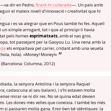
 —va dir en Pedro,
ficant-hi cullerada
—. Un país amb
uir el mateix nivell d’innovació i creativitat que hi
.
engua i es va alegrar que en Pous també ho fes. Aquell
n ximple arrogant, tot i que al principi li havia
itat pels homes
esprimatxats
, amb el nas gros.
copa, tot passejant per la Gaoyou Lu. Una nena amb la
ada
els empaitava pel carrer, cridant amb una veueta
 (hola, hola). «Money! Money!»
(Barcelona: Columna, 2012)
igdiada, la senyora Antolina i la senyora Raquel
era, cadascuna al seu balancí, i s’hi estaven molta
 sense mirar-se ni dir res. No sé quina edat devien
rans. Les dones més velles que coneixia. I també les més
m si passaren molta gana. Eren ben bé idèntiques: la