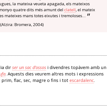
rugues, la mateixa veueta apagada, els mateixos
un monyo quatre dits més amunt del
clatell
, el mateix
 les mateixes mans totes eixutes i tremoloses…
(Alzira: Bromera, 2004)
ia dir
ser un sac d’ossos
i divendres topàvem amb un
ufa
. Aquests dies veurem altres mots i expressions
 prim, flac, sec, magre o fins i tot
escardalenc
.