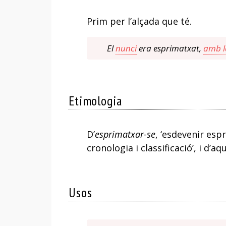
Bufa
Prim per l’alçada que té.
El
nunci
era esprimatxat,
amb la
Etimologia
D’
esprimatxar-se
, ‘esdevenir esp
cronologia i classificació’, i d’aq
Usos