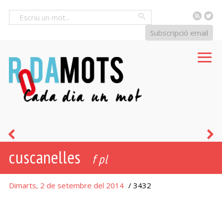
RSS
Tw
Cercar
Subscripció email
aplegar
b
cuscanelles
i
f pl
envasar
Dimarts, 2 de setembre del 2014
/ 3432