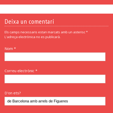
Deixa un comentari
Els camps necessaris estan marcats amb un asterisc *
L'adreça electrònica no es publicarà.
Nom *
Correu electrònic *
D'on ets?