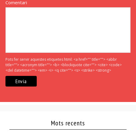
Comentari
Pots fer servir aquestes etiquetes html:
<a href="" title=""> <abbr
title=""> <acronym title=""> <b> <blockquote cite=""> <cite> <code>
<del datetime=""> <em> <i> <q cite=""> <s> <strike> <strong>
Mots recents