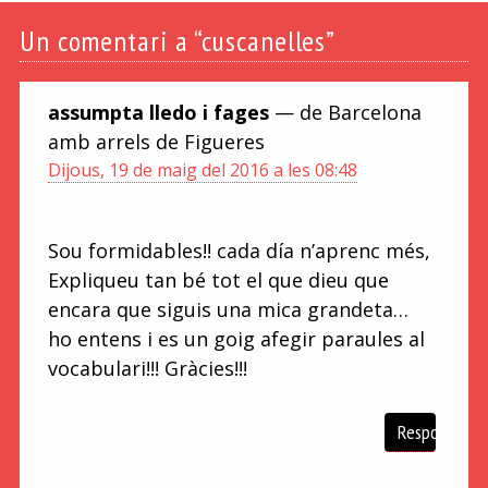
Un
comentari a “cuscanelles”
assumpta lledo i fages
— de Barcelona
amb arrels de Figueres
Dijous, 19 de maig del 2016 a les 08:48
Sou formidables!! cada día n’aprenc més,
Expliqueu tan bé tot el que dieu que
encara que siguis una mica grandeta…
ho entens i es un goig afegir paraules al
vocabulari!!! Gràcies!!!
Respon