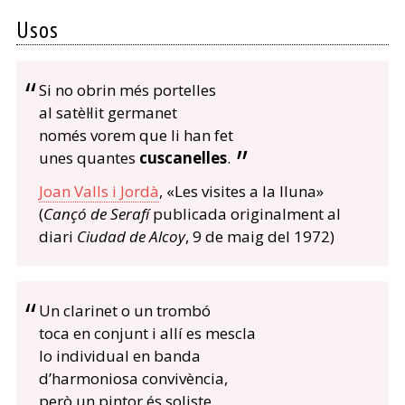
Usos
Si no obrin més portelles
al satèl·lit germanet
només vorem que li han fet
unes quantes
cuscanelles
.
Joan Valls i Jordà
, «Les visites a la lluna»
(
Cançó de Serafí
publicada originalment al
diari
Ciudad de Alcoy
, 9 de maig del 1972)
Un clarinet o un trombó
toca en conjunt i allí es mescla
lo individual en banda
d’harmoniosa convivència,
però un pintor és soliste