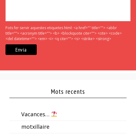
Pots fer servir aquestes etiquetes html:
<a href="" title=""> <abbr
title=""> <acronym title=""> <b> <blockquote cite=""> <cite> <code>
<del datetime=""> <em> <i> <q cite=""> <s> <strike> <strong>
Mots recents
Vacances…
motxillaire