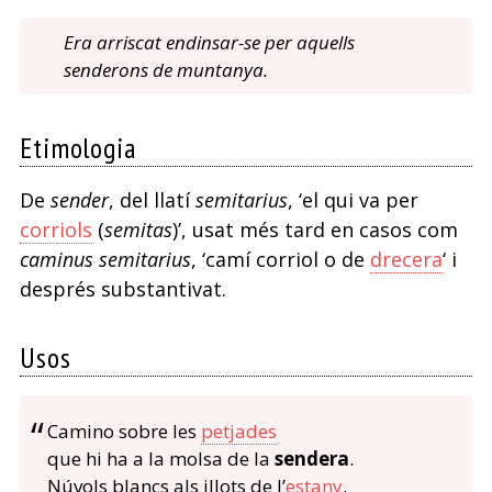
Era arriscat endinsar-se per aquells
senderons de muntanya.
Etimologia
De
sender
, del llatí
semitarius
, ‘el qui va per
corriols
(
semitas
)’, usat més tard en casos com
caminus semitarius
, ‘camí corriol o de
drecera
‘ i
després substantivat.
Usos
Camino sobre les
petjades
que hi ha a la molsa de la
sendera
.
Núvols blancs als illots de l’
estany
.