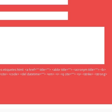
es etiquetes html:
<a href="" title=""> <abbr title=""> <acronym title=""> <b>
<cite> <code> <del datetime=""> <em> <i> <q cite=""> <s> <strike> <strong>