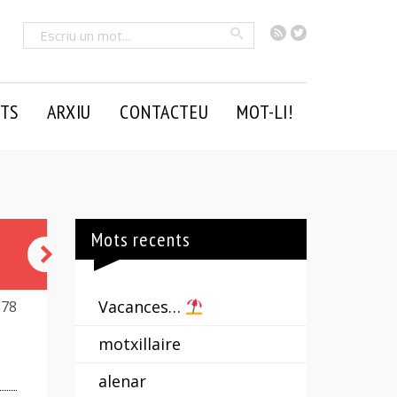
RSS
Twitter
Cercar
TS
ARXIU
CONTACTEU
MOT-LI!
Mots recents
ab
ovo
Vacances…
578
motxillaire
alenar