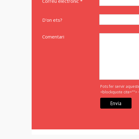
Correu electrònic *
D'on ets?
Comentari
Pots fer servir aquest
<blockquote cite=""> 