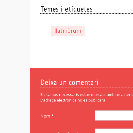
Temes i etiquetes
llatinòrum
Deixa un comentari
Els camps necessaris estan marcats amb un asteris
L'adreça electrònica no es publicarà.
Nom *