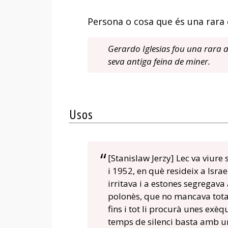
Persona o cosa que és una rara e
Gerardo Iglesias fou una rara avi
seva antiga feina de miner.
Usos
[Stanislaw Jerzy] Lec va viure
i 1952, en què resideix a Israe
irritava i a estones segrega
polonès, que no mancava total
fins i tot li procurà unes exè
temps de silenci basta amb u