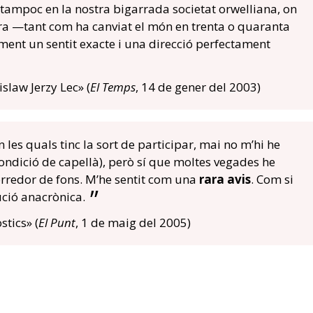
 tampoc en la nostra bigarrada societat orwelliana, on
ra —tant com ha canviat el món en trenta o quaranta
ent un sentit exacte i una direcció perfectament
islaw Jerzy Lec» (
El Temps
, 14 de gener del 2003)
en les quals tinc la sort de participar, mai no m’hi he
ondició de capellà), però sí que moltes vegades he
orredor de fons. M’he sentit com una
rara avis
. Com si
ució anacrònica.
tics» (
El Punt
, 1 de maig del 2005)