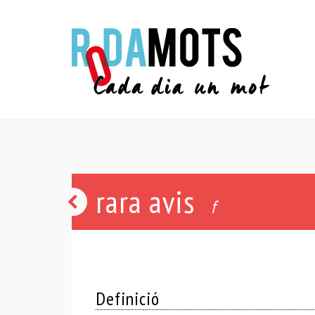
rara avis
motu
f
proprio
Definició