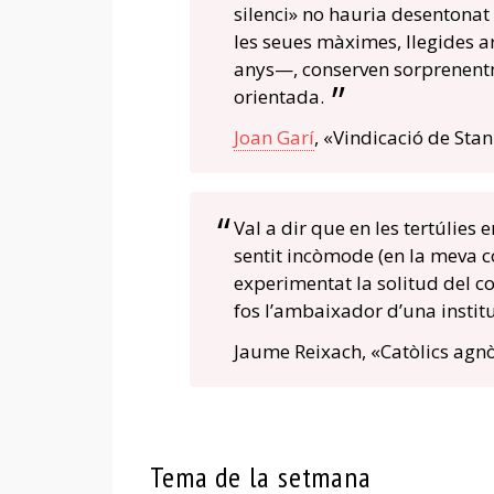
silenci» no hauria desentonat
les seues màximes, llegides a
anys—, conserven sorprenentm
orientada.
Joan Garí
, «Vindicació de Stan
Val a dir que en les tertúlies 
sentit incòmode (en la meva c
experimentat la solitud del c
fos l’ambaixador d’una instit
Jaume Reixach, «Catòlics agnòs
Tema de la setmana