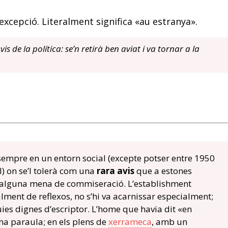
xcepció. Literalment significa «au estranya».
s de la política: se’n retirà ben aviat i va tornar a la
 sempre en un entorn social (excepte potser entre 1950
l) on se’l tolerà com una
rara avis
que a estones
va alguna mena de commiseració. L’establishment
ment de reflexos, no s’hi va acarnissar especialment;
quies dignes d’escriptor. L’home que havia dit «en
na paraula; en els plens de
xerrameca
, amb un