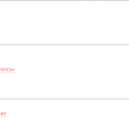
stics»
Lec