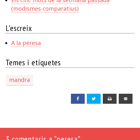
Els cinc mots de la setmana passada
(modismes comparatius)
L’escreix
A la peresa
Temes i etiquetes
mandra
Facebook
Twitter
Print
Emai
3
comentaris a “peresa”