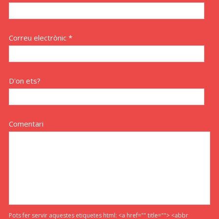
Correu electrònic *
D'on ets?
Comentari
Pots fer servir aquestes etiquetes html:
<a href="" title=""> <abbr