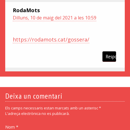
RodaMots
Dilluns, 10 de maig del 2021 a les 10:59
https://rodamots.cat/gossera/
Respon
Deixa un comentari
Els camps necessaris estan marcats amb un asterisc *
L'adreça electrònica no es publicarà.
Nom *