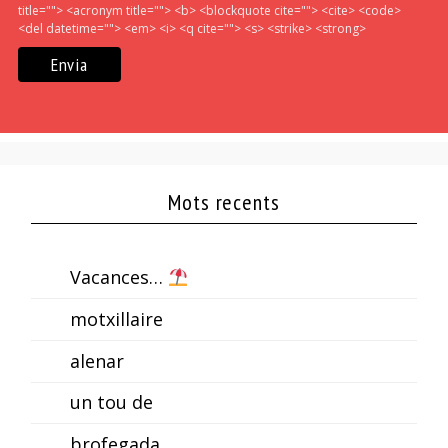
title=""> <acronym title=""> <b> <blockquote cite=""> <cite> <code>
<del datetime=""> <em> <i> <q cite=""> <s> <strike> <strong>
Mots recents
Vacances…
motxillaire
alenar
un tou de
brofegada