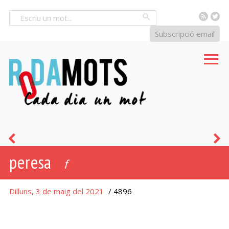
RSS
Tw
Cercar
Subscripció email
més
g
peresa
gos
-
f
que
a
Dilluns, 3 de maig del 2021
/ 4896
un
pont