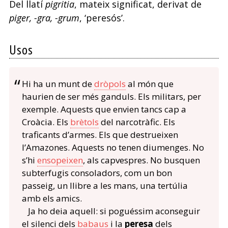
Del llatí
pigritia
, mateix significat, derivat de
piger, -gra, -grum
, ‘peresós’.
Usos
Hi ha un munt de
dròpols
al món que
haurien de ser més ganduls. Els militars, per
exemple. Aquests que envien tancs cap a
Croàcia. Els
brètols
del narcotràfic. Els
traficants d’armes. Els que destrueixen
l’Amazones. Aquests no tenen diumenges. No
s’hi
ensopeixen
, als capvespres. No busquen
subterfugis consoladors, com un bon
passeig, un llibre a les mans, una tertúlia
amb els amics.
Ja ho deia aquell: si poguéssim aconseguir
el silenci dels
babaus
i la
peresa
dels