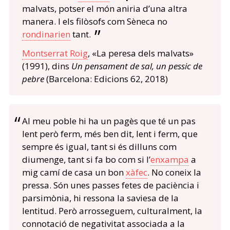
malvats, potser el món aniria d’una altra
manera. I els filòsofs com Sèneca no
rondinarien
tant.
Montserrat Roig
, «La peresa dels malvats»
(1991), dins
Un pensament de sal, un pessic de
pebre
(Barcelona: Edicions 62, 2018)
Al meu poble hi ha un pagès que té un pas
lent però ferm, més ben dit, lent i ferm, que
sempre és igual, tant si és dilluns com
diumenge, tant si fa bo com si l’
enxampa
a
mig camí de casa un bon
xàfec
. No coneix la
pressa. Són unes passes fetes de paciència i
parsimònia, hi ressona la saviesa de la
lentitud. Però arrosseguem, culturalment, la
connotació de negativitat associada a la