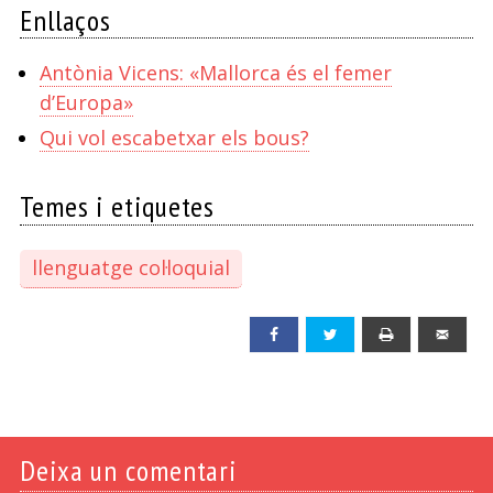
Enllaços
Antònia Vicens: «Mallorca és el femer
d’Europa»
Qui vol escabetxar els bous?
Temes i etiquetes
llenguatge col·loquial
Facebook
Twitter
Print
Emai
Deixa un comentari