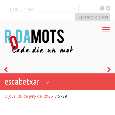
RSS
Tw
Cercar
Subscripció email
pelar
p
escabetxar
(
v
a
Dijous, 26 de juny del 2025
/ 5789
fi
d