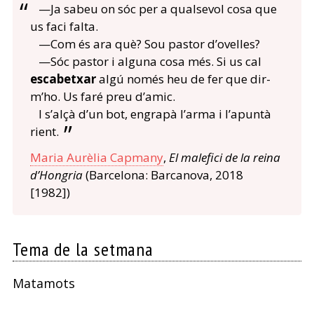
—Ja sabeu on sóc per a qualsevol cosa que
us faci falta.
—Com és ara què? Sou pastor d’ovelles?
—Sóc pastor i alguna cosa més. Si us cal
escabetxar
algú només heu de fer que dir-
m’ho. Us faré preu d’amic.
I s’alçà d’un bot, engrapà l’arma i l’apuntà
rient.
Maria Aurèlia Capmany
,
El malefici de la reina
d’Hongria
(Barcelona: Barcanova, 2018
[1982])
Tema de la setmana
Matamots