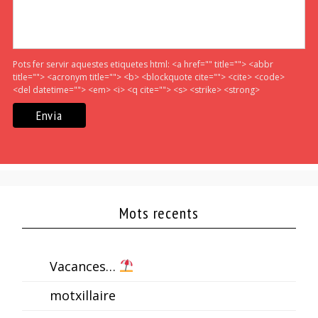
Pots fer servir aquestes etiquetes html:
<a href="" title=""> <abbr
title=""> <acronym title=""> <b> <blockquote cite=""> <cite> <code>
<del datetime=""> <em> <i> <q cite=""> <s> <strike> <strong>
Mots recents
Vacances…
motxillaire