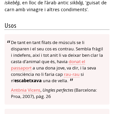
iskebêǧ
, en lloc de l’àrab antic
sikbâǧ
, ‘guisat de
carn amb vinagre i altres condiments’.
Usos
De tant en tant filats de músculs se li
disparen i el seu cos es contrau. Sembla fràgil
i indefens, així i tot anit li va deixar ben clar la
casta d’animal que és, havia
donat el
passaport
a una dona jove, va dir, i la seva
consciència no li faria cap
rau-rau
si
n’
escabetxava
una de vella.
Antònia Vicens
,
Ungles perfectes
(Barcelona:
Proa, 2007), pàg. 26