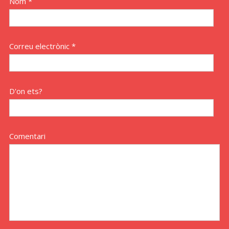
Nom *
Correu electrònic *
D'on ets?
Comentari