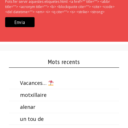
Pots fer servir aquestes etiquetes html:
<a href="" title=""> <abbr
title=""> <acronym title=""> <b> <blockquote cite=""> <cite> <code>
<del datetime=""> <em> <i> <q cite=""> <s> <strike> <strong>
Mots recents
Vacances…
motxillaire
alenar
un tou de