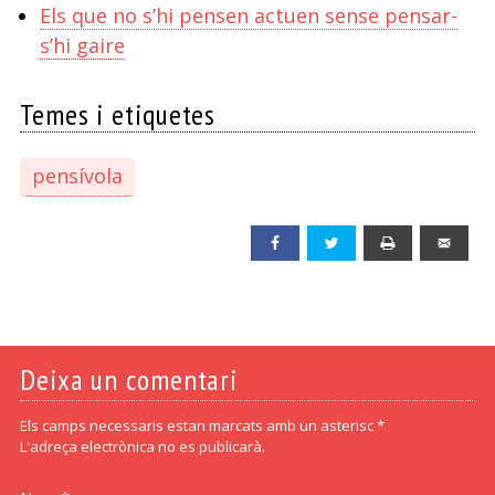
Els que no s’hi pensen actuen sense pensar-
s’hi gaire
Temes i etiquetes
pensívola
Facebook
Twitter
Print
Emai
Deixa un comentari
Els camps necessaris estan marcats amb un asterisc *
L'adreça electrònica no es publicarà.