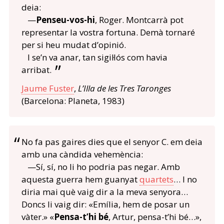
deia:
—
Penseu-vos-hi
, Roger. Montcarrà pot
representar la vostra fortuna. Demà tornaré
per si heu mudat d’opinió.
I se’n va anar, tan sigil·lós com havia
arribat.
Jaume Fuster
,
L’Illa de les Tres Taronges
(Barcelona: Planeta, 1983)
No fa pas gaires dies que el senyor C. em deia
amb una càndida vehemència:
—Sí, sí, no li ho podria pas negar. Amb
aquesta guerra hem guanyat
quartets
… I no
diria mai què vaig dir a la meva senyora…
Doncs li vaig dir: «Emília, hem de posar un
vàter.» «
Pensa-t’hi bé
, Artur, pensa-t’hi bé…»,