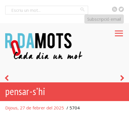
RSS
Tw
Cercar
Subscripció email
fer
e
pensar-s’hi
un
u
pensament
p
Dijous, 27 de febrer del 2025
/ 5704