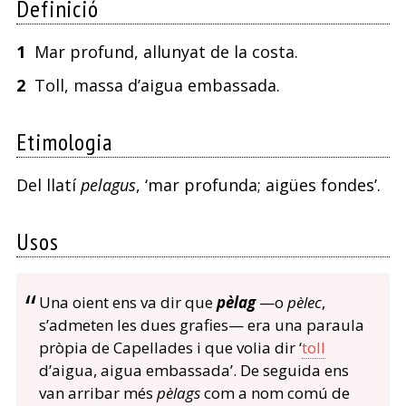
Definició
1
Mar profund, allunyat de la costa.
2
Toll, massa d’aigua embassada.
Etimologia
Del llatí
pelagus
, ‘mar profunda; aigües fondes’.
Usos
Una oient ens va dir que
pèlag
—o
pèlec
,
s’admeten les dues grafies— era una paraula
pròpia de Capellades i que volia dir ‘
toll
d’aigua, aigua embassada’. De seguida ens
van arribar més
pèlags
com a nom comú de