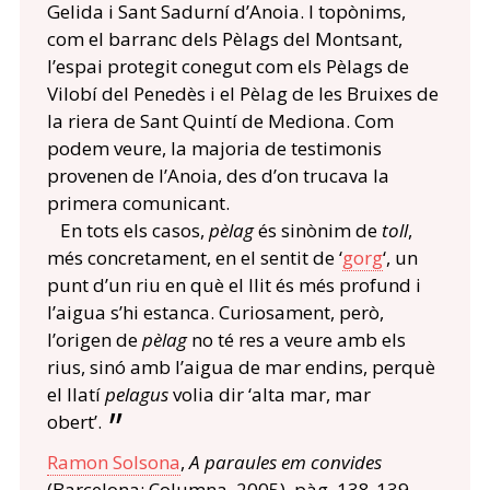
Gelida i Sant Sadurní d’Anoia. I topònims,
com el barranc dels Pèlags del Montsant,
l’espai protegit conegut com els Pèlags de
Vilobí del Penedès i el Pèlag de les Bruixes de
la riera de Sant Quintí de Mediona. Com
podem veure, la majoria de testimonis
provenen de l’Anoia, des d’on trucava la
primera comunicant.
En tots els casos,
pèlag
és sinònim de
toll
,
més concretament, en el sentit de ‘
gorg
‘, un
punt d’un riu en què el llit és més profund i
l’aigua s’hi estanca. Curiosament, però,
l’origen de
pèlag
no té res a veure amb els
rius, sinó amb l’aigua de mar endins, perquè
el llatí
pelagus
volia dir ‘alta mar, mar
obert’.
Ramon Solsona
,
A paraules em convides
(Barcelona: Columna, 2005), pàg. 138-139