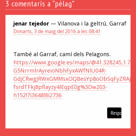
3
comentaris a “pèlag”
jenar tejedor
— Vilanova i la geltrú, Garraf
Dimarts, 3 de maig del 2016 a les 08:41
També al Garraf, camí dels Pelagons.
https://www.google.es/maps/@41.328245,1.78
G5NrrmlrAyreioNbhFyxAWfNlU04R-
GdjCRwgJRWxGMMsxOQBesYp8oObSqFyZRAj-
fsrdTFkj8pflayzy4IEqpE0g%3Dw203-
h152!7i3648!8i2736
Respon