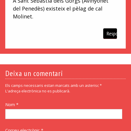
A Sant Sebastià dels Gorgs (Avinyonet
del Penedès) existeix el pèlag de cal
Molinet.
Respon
Deixa un comentari
Els camps necessaris estan marcats amb un asterisc *
L'adreça electrònica no es publicarà.
Nom *
Correu electrònic *