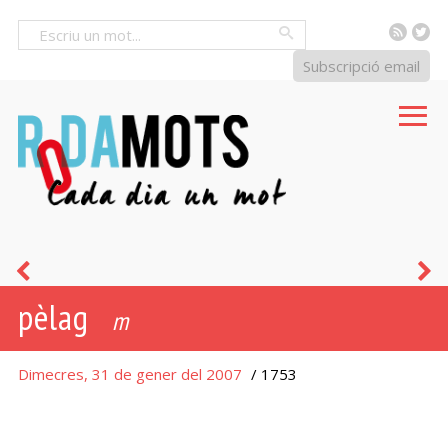
RSS
Tw
Cercar
Subscripció email
rial
d
pèlag
m
Dimecres, 31 de gener del 2007
/ 1753