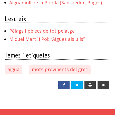
Aiguamoll de la Bòbila (Santpedor, Bages)
L'escreix
Pèlags i pèlecs de tot pelatge
Miquel Martí i Pol: “Aigües als ulls”
Temes i etiquetes
aigua
mots provinents del grec
Facebook
Twitter
Print
Emai