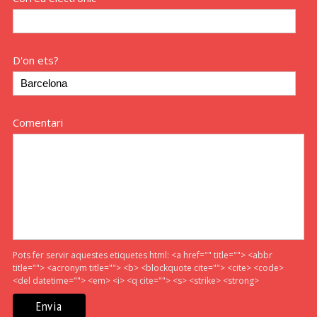
D'on ets?
Comentari
Pots fer servir aquestes etiquetes html:
<a href="" title=""> <abbr
title=""> <acronym title=""> <b> <blockquote cite=""> <cite> <code>
<del datetime=""> <em> <i> <q cite=""> <s> <strike> <strong>