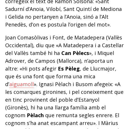
corregeix el text de Ramon Solsona: «Sant
Sadurní d’Anoia, Vilobí, Sant Quintí de Mediona
i Gelida no pertanyen a l’Anoia, sinó a l’Alt
Penedès, d’on es postula l’origen del mot».
Joan Comasòlivas i Font, de Matadepera (Vallès
Occidental), diu que «A Matadepera i a Castellar
del Vallès també hi ha
Can Pèlecs
», i Miquel
Adrover, de Campos (Mallorca), n’aporta un
altre: «Hi pots afegir
Es Pèleg
, de Llucmajor,
que és una font que forma una mica
d’
aiguamoll
». Ignasi Pèlach i Busom afegeix: «A
les comarques gironines, i pel coneixement que
en tinc provinent del poble d’Estanyol
(Gironès), hi ha una llarga família amb el
cognom
Pèlach
que remunta segles enrere. El
cognom s’ha anat escampant arreu». I Màrius