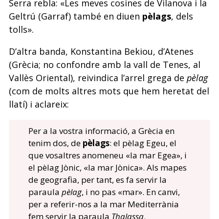
Serra rebla: «Les meves cosines de Vilanova i la
Geltrú (Garraf) també en diuen
pèlags
, dels
tolls».
D’altra banda, Konstantina Bekiou, d’Atenes
(Grècia; no confondre amb la vall de Tenes, al
Vallès Oriental), reivindica l’arrel grega de
pèlag
(com de molts altres mots que hem heretat del
llatí) i aclareix:
Per a la vostra informació, a Grècia en
tenim dos, de
pèlags
: el pèlag Egeu, el
que vosaltres anomeneu «la mar Egea», i
el pèlag Jònic, «la mar Jònica». Als mapes
de geografia, per tant, es fa servir la
paraula
pèlag
, i no pas «mar». En canvi,
per a referir-nos a la mar Mediterrània
fem servir la paraula
Thalassa
.