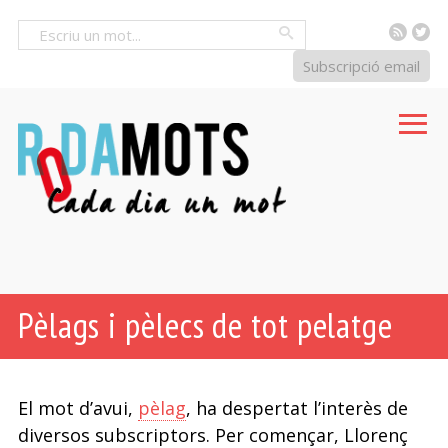
RSS
Tw
Cercar
Subscripció email
Pèlags i pèlecs de tot pelatge
El mot d’avui,
pèlag
, ha despertat l’interès de
diversos subscriptors. Per començar, Llorenç