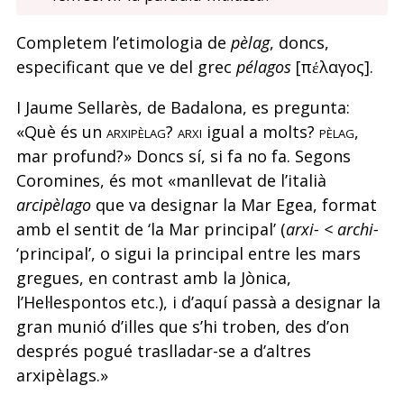
Completem l’etimologia de
pèlag
, doncs,
especificant que ve del grec
pélagos
[πέλαγος].
I Jaume Sellarès, de Badalona, es pregunta:
«Què és un
arxipèlag
?
arxi
igual a molts?
pèlag
,
mar profund?» Doncs sí, si fa no fa. Segons
Coromines, és mot «manllevat de l’italià
arcipèlago
que va designar la Mar Egea, format
amb el sentit de ‘la Mar principal’ (
arxi- < archi-
‘principal’, o sigui la principal entre les mars
gregues, en contrast amb la Jònica,
l’Hel·lespontos etc.), i d’aquí passà a designar la
gran munió d’illes que s’hi troben, des d’on
després pogué traslladar-se a d’altres
arxipèlags.»