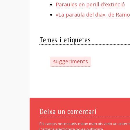
Paraules en perill d'extinció
«La paraula del dia», de Ramo
Temes i etiquetes
suggeriments
Deixa un comentari
Els camps necessaris estan marcats amb un asteris
L'adreça electrònica no es publicarà.