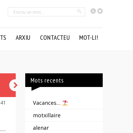
RSS
Twitter
Cercar
TS
ARXIU
CONTACTEU
MOT-LI!
Mots recents
beceroles
Vacances…
141
motxillaire
alenar