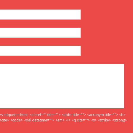
es etiquetes html:
<a href="" title=""> <abbr title=""> <acronym title=""> <b>
<cite> <code> <del datetime=""> <em> <i> <q cite=""> <s> <strike> <strong>