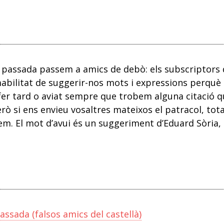
a passada passem a amics de debò: els subscriptors 
mabilitat de suggerir-nos mots i expressions perquè
fer tard o aviat sempre que trobem alguna citació q
però si ens envieu vosaltres mateixos el patracol, tot
em. El mot d’avui és un suggeriment d’Eduard Sòria,
assada (falsos amics del castellà)