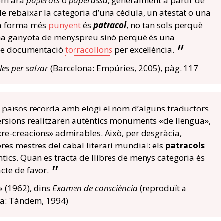
com ara
paperots
o
paperassa
, generalment a partir de
e rebaixar la categoria d’una cèdula, un atestat o una
 la forma més
punyent
és
patracol
, no tan sols perquè
na ganyota de menyspreu sinó perquè és una
c de documentació
torracollons
per excel·lència.
les per salvar
(Barcelona: Empúries, 2005), pàg. 117
els països recorda amb elogi el nom d’alguns traductors
ersions realitzaren autèntics monuments «de llengua»,
 «re-creacions» admirables. Això, per desgràcia,
res mestres del cabal literari mundial: els
patracols
antics. Quan es tracta de llibres de menys categoria és
cte de favor.
» (1962), dins
Examen de consciència
(reproduït a
ia: Tàndem, 1994)