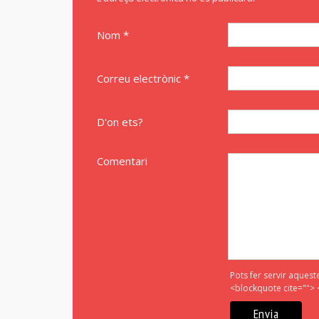
Nom *
Correu electrònic *
D'on ets?
Comentari
Pots fer servir aquest
<blockquote cite=""> 