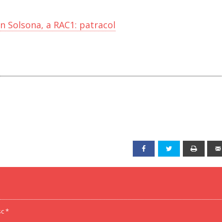
n Solsona, a RAC1: patracol
Facebook
Twitter
Print
c *