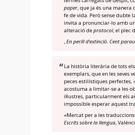
termes carregats de despit, 
paper
, que ja és una manera d
fe de vida. Però sense dubte
invita a pronunciar-lo amb u
alteració de
protocol
, el ple
,
En perill d’extinció. Cent parau
La història literària de tots 
exemplars, que en les seves v
peces estilístiques perfectes,
acostuma a limitar-se a les ob
il·lustres, particularment els 
impossible esperar aquest tra
«Mercat per a les traduccions
Escrits sobre la llengua
, Valènc