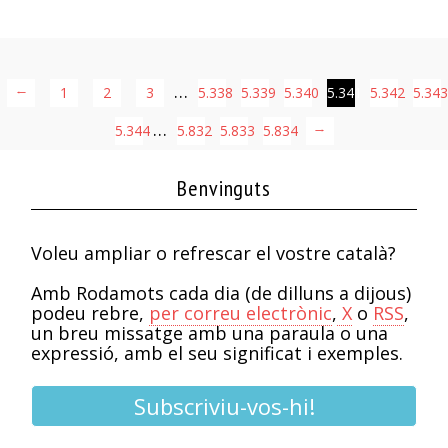
…
←
1
2
3
5.338
5.339
5.340
5.341
5.342
5.343
…
5.344
5.832
5.833
5.834
→
Benvinguts
Voleu ampliar o refrescar el vostre català?
Amb Rodamots cada dia (de dilluns a dijous)
podeu rebre,
per correu electrònic
,
X
o
RSS
,
un breu missatge amb una paraula o una
expressió, amb el seu significat i exemples.
Subscriviu-vos-hi!