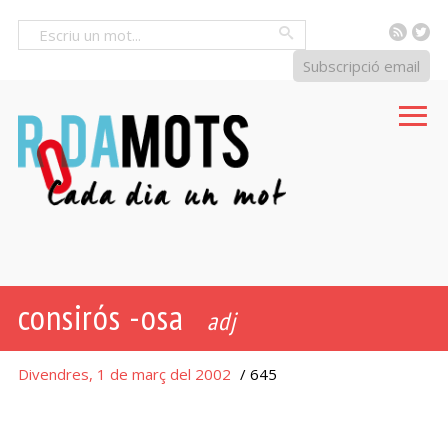
RSS
Tw
Cercar
Subscripció email
consirós -osa
adj
Divendres, 1 de març del 2002
/ 645