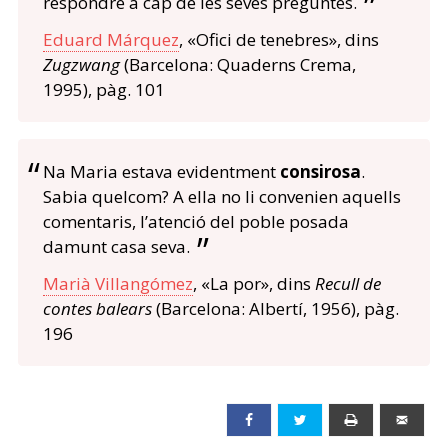
respondre a cap de les seves preguntes.
Eduard Márquez
, «Ofici de tenebres», dins
Zugzwang
(Barcelona: Quaderns Crema,
1995), pàg. 101
Na Maria estava evidentment
consirosa
.
Sabia quelcom? A ella no li convenien aquells
comentaris, l’atenció del poble posada
damunt casa seva.
Marià Villangómez
, «La por», dins
Recull de
contes balears
(Barcelona: Albertí, 1956), pàg.
196
Facebook
Twitter
Print
Emai