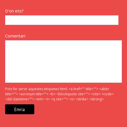
D'on ets?
Comentari
Pots fer servir aquestes etiquetes html:
<a href="" title=""> <abbr
title=""> <acronym title=""> <b> <blockquote cite=""> <cite> <code>
<del datetime=""> <em> <i> <q cite=""> <s> <strike> <strong>