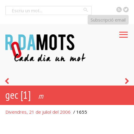
RSS
Tw
Cercar
Subscripció email
trull
t
gec [1]
e
m
d
Divendres, 21 de juliol del 2006
/ 1655