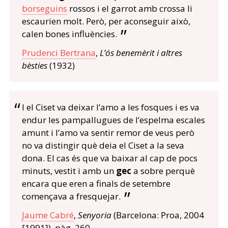
borseguins
rossos i el garrot amb crossa li
escaurien molt. Però, per aconseguir això,
calen bones influències.
Prudenci Bertrana
,
L’ós benemèrit i altres
bèsties
(1932)
I el Ciset va deixar l’amo a les fosques i es va
endur les pampallugues de l’espelma escales
amunt i l’amo va sentir remor de veus però
no va distingir què deia el Ciset a la seva
dona. El cas és que va baixar al cap de pocs
minuts, vestit i amb un
gec
a sobre perquè
encara que eren a finals de setembre
començava a fresquejar.
Jaume Cabré
,
Senyoria
(Barcelona: Proa, 2004
[1991]), pàg. 260