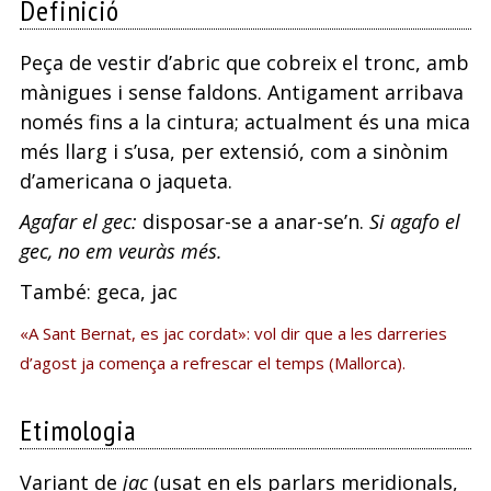
Definició
Peça de vestir d’abric que cobreix el tronc, amb
mànigues i sense faldons. Antigament arribava
només fins a la cintura; actualment és una mica
més llarg i s’usa, per extensió, com a sinònim
d’americana o jaqueta.
Agafar el gec:
disposar-se a anar-se’n.
Si agafo el
gec, no em veuràs més.
També: geca, jac
«A Sant Bernat, es jac cordat»: vol dir que a les darreries
d’agost ja comença a refrescar el temps (Mallorca).
Etimologia
Variant de
jac
(usat en els parlars meridionals,