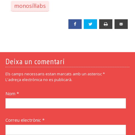
monosíl·labs
Facebook
Twitter
Print
Emai
Deixa un comentari
Els camps necessaris estan marcats amb un asterisc *
L'adreça electrònica no es publicarà.
Nom *
Correu electrònic *