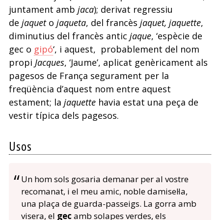
juntament amb
jaca
); derivat regressiu
de
jaquet
o
jaqueta
, del francès
jaquet, jaquette
,
diminutius del francès antic
jaque
, ‘espècie de
gec o
gipó
‘, i aquest, probablement del nom
propi
Jacques
, ‘Jaume’, aplicat genèricament als
pagesos de França segurament per la
freqüència d’aquest nom entre aquest
estament; la
jaquette
havia estat una peça de
vestir típica dels pagesos.
Usos
Un hom sols gosaria demanar per al vostre
recomanat, i el meu amic, noble damisel·la,
una plaça de guarda-passeigs. La gorra amb
visera, el
gec
amb solapes verdes, els