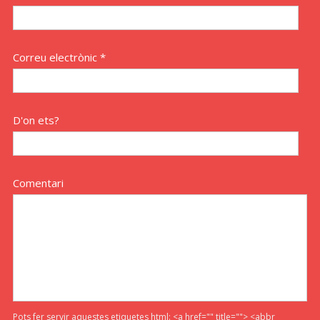
Correu electrònic *
D'on ets?
Comentari
Pots fer servir aquestes etiquetes html:
<a href="" title=""> <abbr