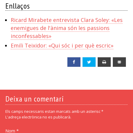
Enllaços
Ricard Mirabete entrevista Clara Soley: «Les
enemigues de l'ànima són les passions
inconfessables»
Emili Teixidor: «Qui sóc i per què escric»
Facebook
Twitter
Print
Emai
Deixa un comentari
Els camps necessaris estan marcats amb un asterisc *
L'adreça electrònica no es publicarà.
Nom *