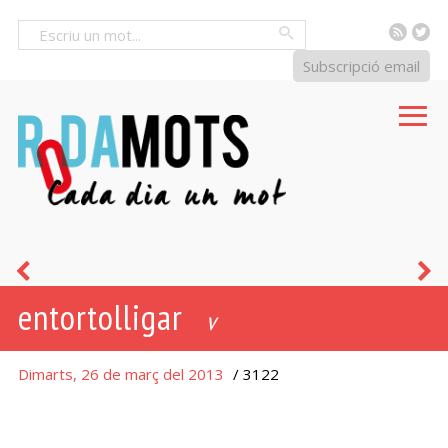
RSS
Tw
Cercar
Subscripció email
estar
ll
entortolligar
lligat
v
de
Dimarts, 26 de març del 2013
/ 3122
peus
i