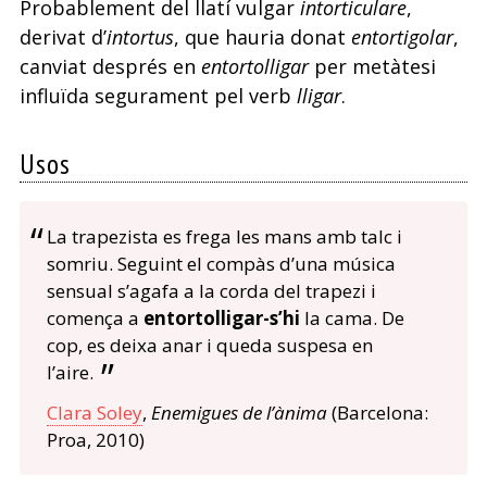
Probablement del llatí vulgar
intorticulare
,
derivat d’
intortus
, que hauria donat
entortigolar
,
canviat després en
entortolligar
per metàtesi
influïda segurament pel verb
lligar
.
Usos
La trapezista es frega les mans amb talc i
somriu. Seguint el compàs d’una música
sensual s’agafa a la corda del trapezi i
comença a
entortolligar-s’hi
la cama. De
cop, es deixa anar i queda suspesa en
l’aire.
Clara Soley
,
Enemigues de l’ànima
(Barcelona:
Proa, 2010)