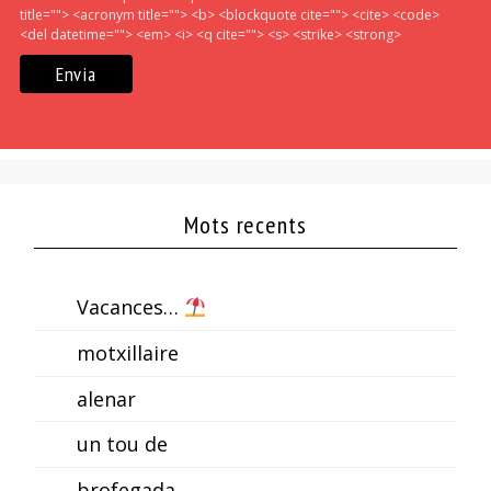
title=""> <acronym title=""> <b> <blockquote cite=""> <cite> <code>
<del datetime=""> <em> <i> <q cite=""> <s> <strike> <strong>
Mots recents
Vacances…
motxillaire
alenar
un tou de
brofegada