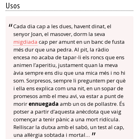
Usos
Cada dia cap a les dues, havent dinat, el
senyor Joan, el masover, dorm la seva
migdiada
cap per amunt en un banc de fusta
més dur que una pedra. Al pit, la ràdio
encesa no acaba de tapar-li els roncs que ens
animen l’aperitiu, justament quan la meva
àvia sempre ens diu que una mica més i no hi
som. Sorpresos, sempre li preguntem per què
i ella ens explica com una nit, en un sopar de
promesos amb el meu avi, va estar a punt de
morir
ennuegada
amb un os de pollastre. És
potser a partir d’aquesta anècdota que vaig
començar a tenir pànic a una mort ridícula.
Relliscar la dutxa amb el sabó, un test al cap,
una al·lèrgia sobtada i mortal…