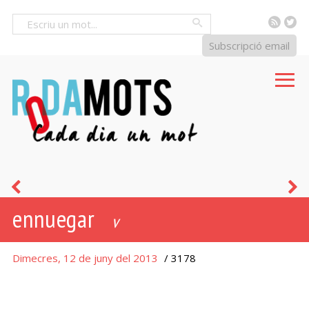
RSS
Tw
Cercar
Subscripció email
baboiada
e
ennuegar
-
v
a
Dimecres, 12 de juny del 2013
/ 3178