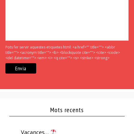
Pots fer servir aquestes etiquetes html:
<a href="" title=""> <abbr
title=""> <acronym title=""> <b> <blockquote cite=""> <cite> <code>
<del datetime=""> <em> <i> <q cite=""> <s> <strike> <strong>
Mots recents
Vacances…