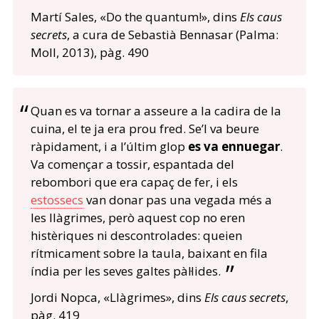
Martí Sales, «Do the quantum!», dins
Els caus
secrets
, a cura de Sebastià Bennasar (Palma:
Moll, 2013), pàg. 490
Quan es va tornar a asseure a la cadira de la
cuina, el te ja era prou fred. Se’l va beure
ràpidament, i a l’últim glop
es va ennuegar
.
Va començar a tossir, espantada del
rebombori que era capaç de fer, i els
estossecs
van donar pas una vegada més a
les llàgrimes, però aquest cop no eren
histèriques ni descontrolades: queien
rítmicament sobre la taula, baixant en fila
índia per les seves galtes pàl·lides.
Jordi Nopca, «Llàgrimes», dins
Els caus secrets
,
pàg. 419