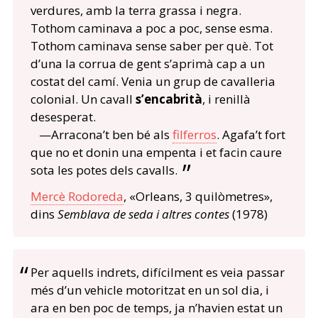
verdures, amb la terra grassa i negra.
Tothom caminava a poc a poc, sense esma.
Tothom caminava sense saber per què. Tot
d’una la corrua de gent s’aprimà cap a un
costat del camí. Venia un grup de cavalleria
colonial. Un cavall
s’encabrità
, i renillà
desesperat.
—Arracona’t ben bé als
filferros
. Agafa’t fort
que no et donin una empenta i et facin caure
sota les potes dels cavalls.
Mercè Rodoreda
, «Orleans, 3 quilòmetres»,
dins
Semblava de seda i altres contes
(1978)
Per aquells indrets, difícilment es veia passar
més d’un vehicle motoritzat en un sol dia, i
ara en ben poc de temps, ja n’havien estat un