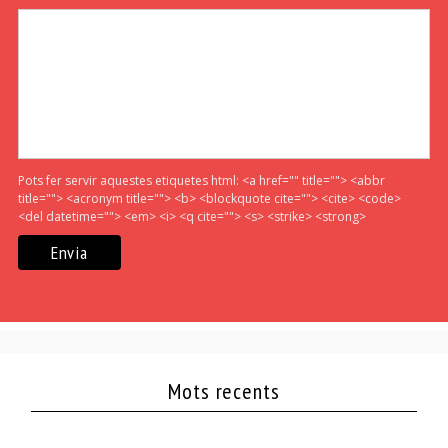
Pots fer servir aquestes etiquetes html:
<a href="" title=""> <abbr
title=""> <acronym title=""> <b> <blockquote cite=""> <cite> <code>
<del datetime=""> <em> <i> <q cite=""> <s> <strike> <strong>
Mots recents