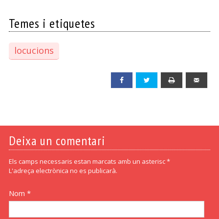
Temes i etiquetes
locucions
Facebook
Twitter
Print
Emai
Deixa un comentari
Els camps necessaris estan marcats amb un asterisc *
L'adreça electrònica no es publicarà.
Nom *