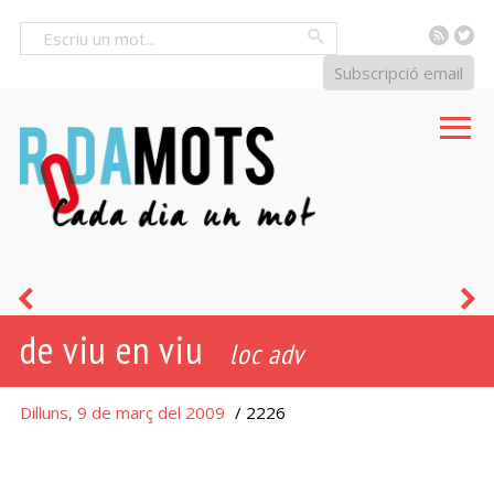
RSS
Tw
Cercar
Subscripció email
mullena
e
de viu en viu
-
loc adv
a
Dilluns, 9 de març del 2009
/ 2226