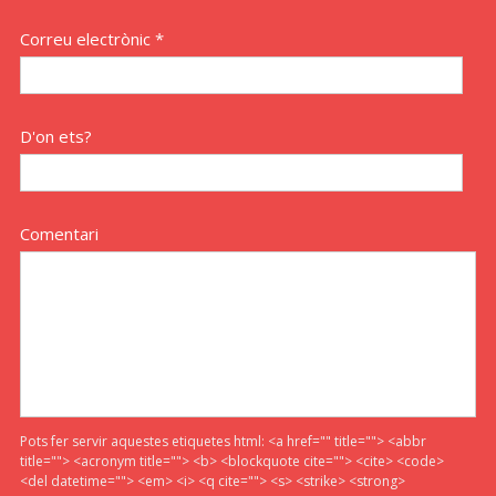
Correu electrònic *
D'on ets?
Comentari
Pots fer servir aquestes etiquetes html:
<a href="" title=""> <abbr
title=""> <acronym title=""> <b> <blockquote cite=""> <cite> <code>
<del datetime=""> <em> <i> <q cite=""> <s> <strike> <strong>