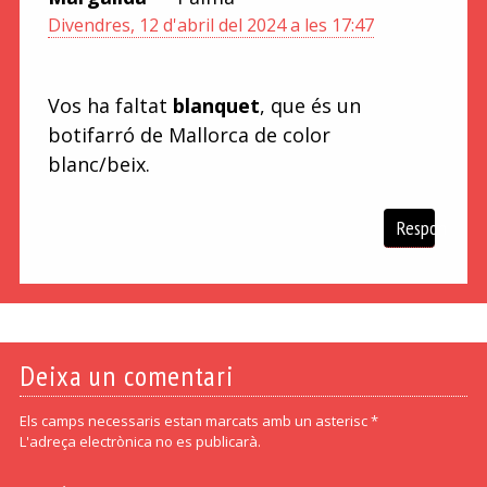
Divendres, 12 d'abril del 2024 a les 17:47
Vos ha faltat
blanquet
, que és un
botifarró de Mallorca de color
blanc/beix.
Respon
Deixa un comentari
Els camps necessaris estan marcats amb un asterisc *
L'adreça electrònica no es publicarà.