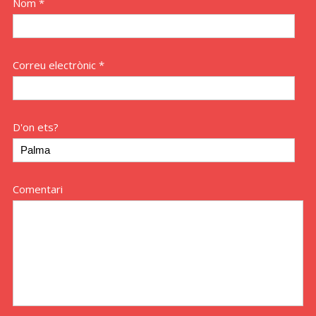
Nom *
Correu electrònic *
D'on ets?
Comentari