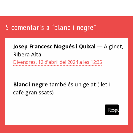
5
comentaris a “blanc i negre”
Josep Francesc Nogués i Quixal
— Alginet,
Ribera Alta
Divendres, 12 d'abril del 2024 a les 12:35
Blanc i negre
també és un gelat (llet i
cafè granissats).
Respon