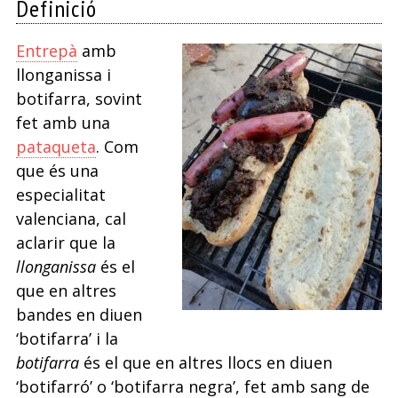
Definició
Entrepà
amb
llonganissa i
botifarra, sovint
fet amb una
pataqueta
. Com
que és una
especialitat
valenciana, cal
aclarir que la
llonganissa
és el
que en altres
bandes en diuen
‘botifarra’ i la
botifarra
és el que en altres llocs en diuen
‘botifarró’ o ‘botifarra negra’, fet amb sang de