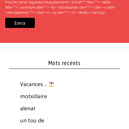
Pots fer servir aquestes etiquetes html:
<a href="" title=""> <abbr
title=""> <acronym title=""> <b> <blockquote cite=""> <cite> <code>
<del datetime=""> <em> <i> <q cite=""> <s> <strike> <strong>
Mots recents
Vacances…
motxillaire
alenar
un tou de