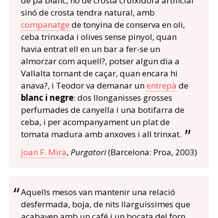
de pa blanc, no de crosta cruixidora artificial
sinó de crosta tendra natural, amb
companatge
de tonyina de conserva en oli,
ceba trinxada i olives sense pinyol, quan
havia entrat ell en un bar a fer-se un
almorzar com aquell?, potser algun dia a
Vallalta tornant de caçar, quan encara hi
anava?, i Teodor va demanar un
entrepà
de
blanc i negre
: dos llonganisses grosses
perfumades de canyella i una botifarra de
ceba, i per acompanyament un plat de
tomata madura amb anxoves i all trinxat.
Joan F. Mira
,
Purgatori
(Barcelona: Proa, 2003)
Aquells mesos van mantenir una relació
desfermada, boja, de nits llarguíssimes que
acabaven amb un café i un bocata del forn