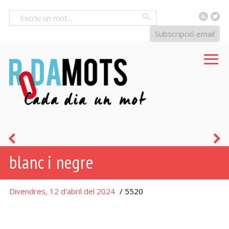
RSS
Tw
Cercar
Subscripció email
roig,
e
blanc i negre
roja
s
n
Divendres, 12 d'abril del 2024
/ 5520
b