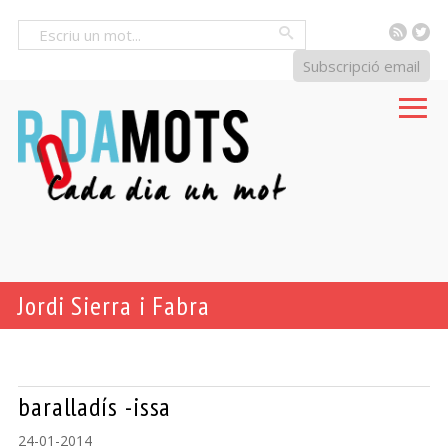
RSS
Tw
Cercar
Subscripció email
Jordi Sierra i Fabra
baralladís -issa
24-01-2014