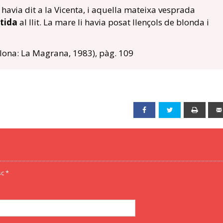
 havia dit a la Vicenta, i aquella mateixa vesprada
tida
al llit. La mare li havia posat llençols de blonda i
lona: La Magrana, 1983), pàg. 109
Facebook
Twitter
Print
c *