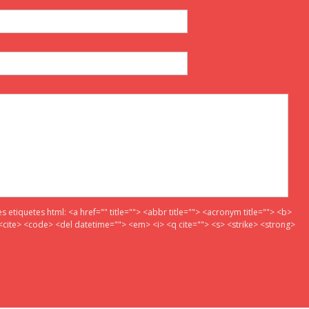
es etiquetes html:
<a href="" title=""> <abbr title=""> <acronym title=""> <b>
<cite> <code> <del datetime=""> <em> <i> <q cite=""> <s> <strike> <strong>