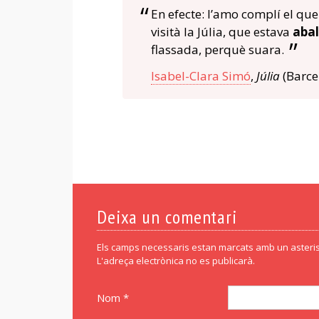
En efecte: l’amo complí el que
visità la Júlia, que estava
abal
flassada, perquè suara.
Isabel-Clara Simó
,
Júlia
(Barce
Deixa un comentari
Els camps necessaris estan marcats amb un asteris
L'adreça electrònica no es publicarà.
Nom *