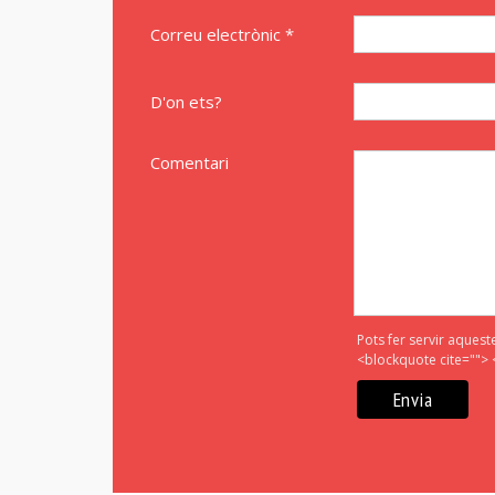
Correu electrònic *
D'on ets?
Comentari
Pots fer servir aquest
<blockquote cite=""> 