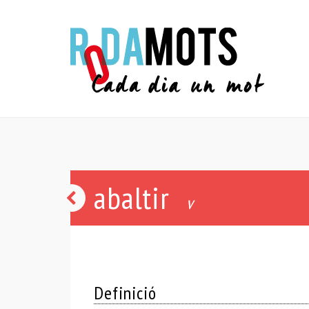
abaltir
mant
v
-
a
Definició