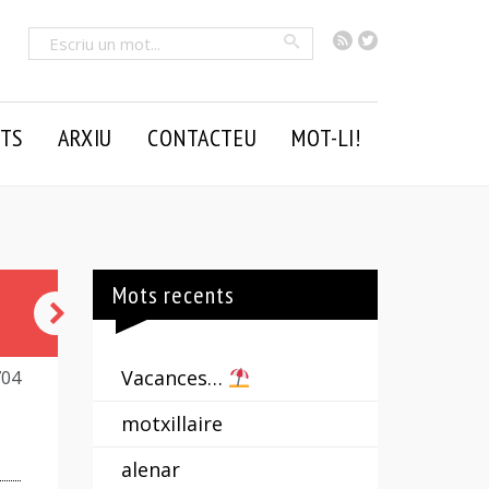
RSS
Twitter
Cercar
TS
ARXIU
CONTACTEU
MOT-LI!
Mots recents
fat,
fada
Vacances…
704
motxillaire
alenar