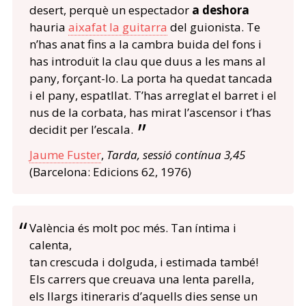
desert, perquè un espectador
a deshora
hauria
aixafat la guitarra
del guionista. Te
n’has anat fins a la cambra buida del fons i
has introduït la clau que duus a les mans al
pany, forçant-lo. La porta ha quedat tancada
i el pany, espatllat. T’has arreglat el barret i el
nus de la corbata, has mirat l’ascensor i t’has
decidit per l’escala.
Jaume Fuster
,
Tarda, sessió contínua 3,45
(Barcelona: Edicions 62, 1976)
València és molt poc més. Tan íntima i
calenta,
tan crescuda i dolguda, i estimada també!
Els carrers que creuava una lenta parella,
els llargs itineraris d’aquells dies sense un