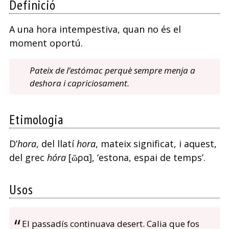
Definició
A una hora intempestiva, quan no és el
moment oportú.
Pateix de l’estómac perquè sempre menja a
deshora i capriciosament.
Etimologia
D’
hora
, del llatí
hora
, mateix significat, i aquest,
del grec
hóra
[ὥρα], ‘estona, espai de temps’.
Usos
El passadís continuava desert. Calia que fos