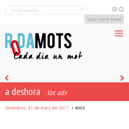
RSS
Tw
Cercar
Subscripció email
d’amagatotis
d
a deshora
loc adv
Divendres, 31 de març del 2017
/ 4005