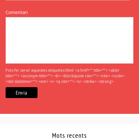
Comentari
Pots fer servir aquestes etiquetes html:
<a href="" title=""> <abbr
title=""> <acronym title=""> <b> <blockquote cite=""> <cite> <code>
<del datetime=""> <em> <i> <q cite=""> <s> <strike> <strong>
Mots recents