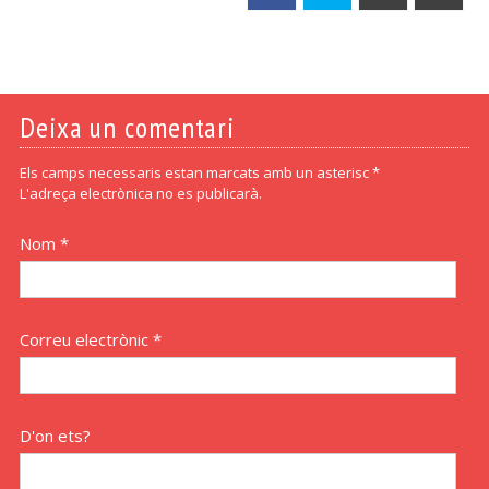
Deixa un comentari
Els camps necessaris estan marcats amb un asterisc *
L'adreça electrònica no es publicarà.
Nom *
Correu electrònic *
D'on ets?