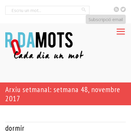
RSS
Tw
Cercar
Subscripció email
Arxiu setmanal: setmana 48, novembre
2017
dormir