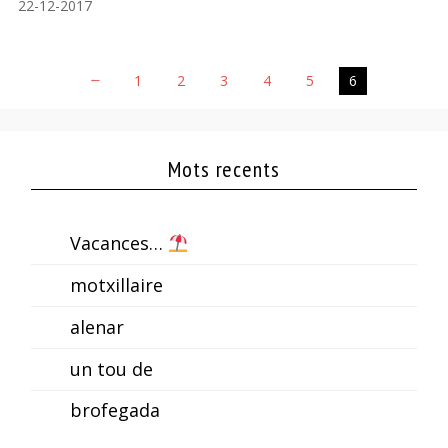
22-12-2017
←
1
2
3
4
5
6
Mots recents
Vacances…
motxillaire
alenar
un tou de
brofegada