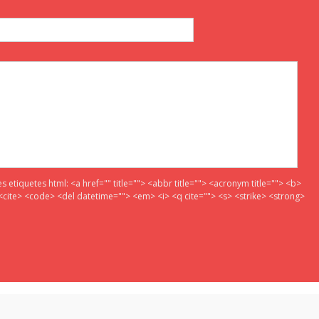
es etiquetes html:
<a href="" title=""> <abbr title=""> <acronym title=""> <b>
<cite> <code> <del datetime=""> <em> <i> <q cite=""> <s> <strike> <strong>