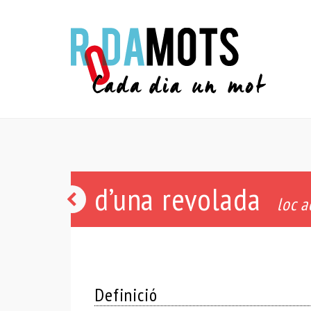
d’una revolada
hala
loc a
Definició