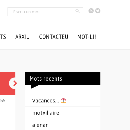
RSS
Twitter
Cercar
TS
ARXIU
CONTACTEU
MOT-LI!
Mots recents
d’un
vol
Vacances…
155
motxillaire
alenar