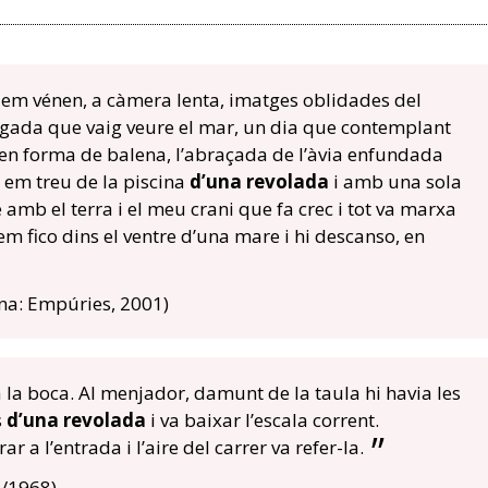
p em vénen, a càmera lenta, imatges oblidades del
egada que vaig veure el mar, un dia que contemplant
l en forma de balena, l’abraçada de l’àvia enfundada
e em treu de la piscina
d’una revolada
i amb una sola
amb el terra i el meu crani que fa crec i tot va marxa
 em fico dins el ventre d’una mare i hi descanso, en
na: Empúries, 2001)
 la boca. Al menjador, damunt de la taula hi havia les
s
d’una revolada
i va baixar l’escala corrent.
r a l’entrada i l’aire del carrer va refer-la.
/1968)