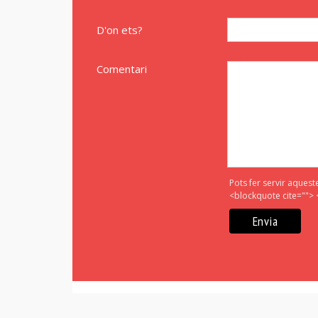
D'on ets?
Comentari
Pots fer servir aquest
<blockquote cite=""> 