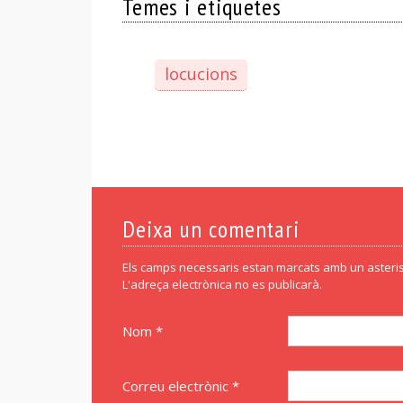
Temes i etiquetes
locucions
Deixa un comentari
Els camps necessaris estan marcats amb un asteris
L'adreça electrònica no es publicarà.
Nom *
Correu electrònic *