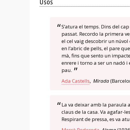
Usos
S’atura el temps. Dins del ca
passat. Recordo la primera v
el cel vaig descobrir un núvo
en l’abric de pells, el pare qu
mà, fins que sento un impacte 
enrere i torno a ser un nadó i
pau.
Ada Castells
,
Mirada
(Barcelo
La va deixar amb la paraula a
claus de la casa. Va agafar-le
Respirant de pressa, es va atura
Mercè Rodoreda
,
Aloma
(1936