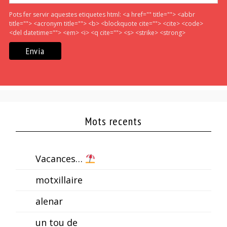
Pots fer servir aquestes etiquetes html:
<a href="" title=""> <abbr
title=""> <acronym title=""> <b> <blockquote cite=""> <cite> <code>
<del datetime=""> <em> <i> <q cite=""> <s> <strike> <strong>
Mots recents
Vacances…
motxillaire
alenar
un tou de