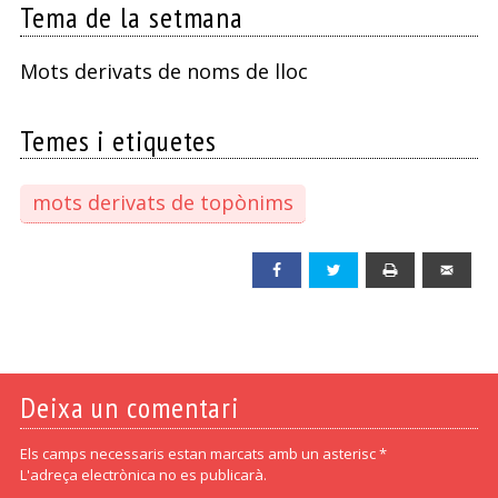
Tema de la setmana
Mots derivats de noms de lloc
Temes i etiquetes
mots derivats de topònims
Facebook
Twitter
Print
Emai
Deixa un comentari
Els camps necessaris estan marcats amb un asterisc *
L'adreça electrònica no es publicarà.