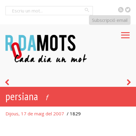
RSS
Tw
Cercar
Subscripció email
xerinola
p
persiana
f
Dijous, 17 de maig del 2007
/ 1829