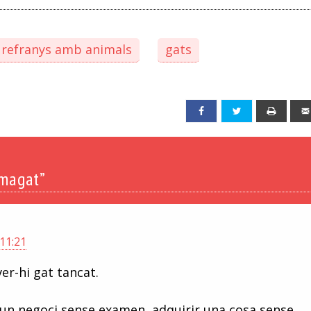
i refranys amb animals
gats
Facebook
Twitter
Print
amagat”
 11:21
er-hi gat tancat.
un negoci sense examen, adquirir una cosa sense