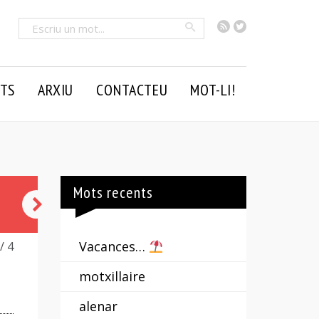
RSS
Twitter
Cercar
TS
ARXIU
CONTACTEU
MOT-LI!
Mots recents
cercar
tres
Vacances…
/ 4
peus
motxillaire
al
alenar
gat