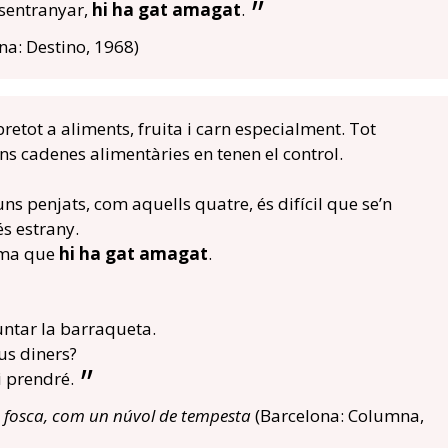
sentranyar,
hi ha gat amagat
.
na: Destino, 1968)
tot a aliments, fruita i carn especialment. Tot
rans cadenes alimentàries en tenen el control.
s penjats, com aquells quatre, és difícil que se’n
és estrany.
uma que
hi ha gat amagat
.
ntar la barraqueta.
s diners?
i prendré.
fosca, com un núvol de tempesta
(Barcelona: Columna,