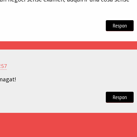
Respon
7:57
magat!
Respon