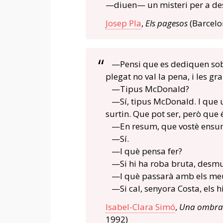
—diuen— un misteri per a de
Josep Pla
,
Els pagesos
(Barcelo
—Pensi que es dediquen sobre
plegat no val la pena, i les g
—Tipus McDonald?
—Sí, tipus McDonald. I que un
surtin. Que pot ser, però que 
—En resum, que vostè ens
—Sí.
—I què pensa fer?
—Si hi ha roba bruta, desmu
—I què passarà amb els meu
—Si cal, senyora Costa, els h
Isabel-Clara Simó
,
Una ombra 
1992)