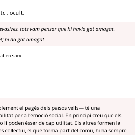
c., ocult.
asives, tots vam pensar que hi havia gat amagat.
t; hi ha gat amagat.
at en sac».
ement el pagès dels països vells— té una
litat per a l’emoció social. En principi creu que els
o li poden ésser de cap utilitat. Els altres formen la
e és col·lectiu, el que forma part del comú, hi ha sempre