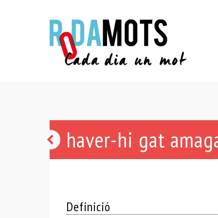
haver-hi gat amag
gat
vell
Definició