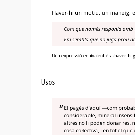
Haver-hi un motiu, un maneig, et
Com que només responia amb ev
Em sembla que no juga prou ne
Una expressió equivalent és «haver-hi g
Usos
El pagès d’aquí —com probabl
considerable, mineral insensibi
altres no li poden donar res, n
cosa col·lectiva, i en tot el qu