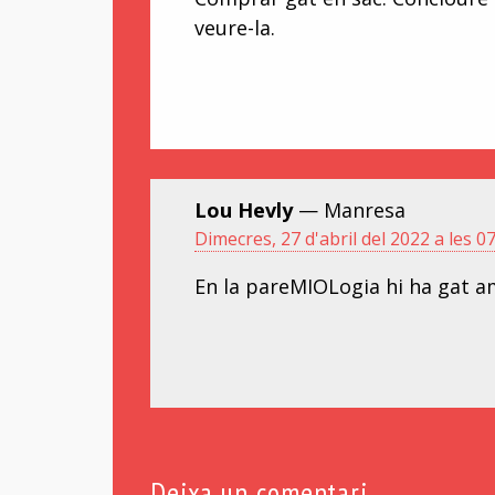
veure-la.
Lou Hevly
— Manresa
Dimecres, 27 d'abril del 2022 a les 0
En la pareMIOLogia hi ha gat a
Deixa un comentari