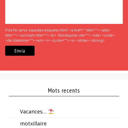
Pots fer servir aquestes etiquetes html:
<a href="" title=""> <abbr
title=""> <acronym title=""> <b> <blockquote cite=""> <cite> <code>
<del datetime=""> <em> <i> <q cite=""> <s> <strike> <strong>
Mots recents
Vacances…
motxillaire