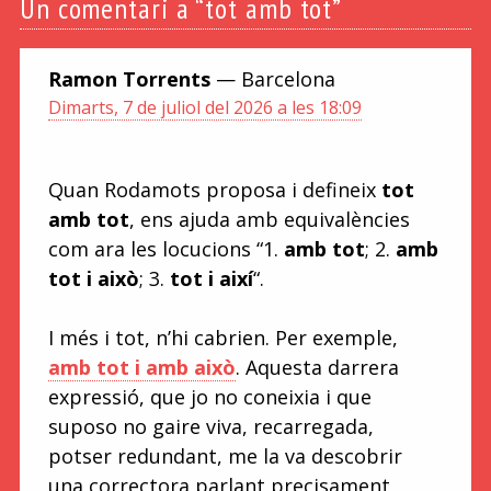
Un
comentari a “tot amb tot”
Ramon Torrents
— Barcelona
Dimarts, 7 de juliol del 2026 a les 18:09
Quan Rodamots proposa i defineix
tot
amb tot
, ens ajuda amb equivalències
com ara les locucions “1.
amb tot
; 2.
amb
tot i això
; 3.
tot i així
“.
I més i tot, n’hi cabrien. Per exemple,
amb tot i amb això
. Aquesta darrera
expressió, que jo no coneixia i que
suposo no gaire viva, recarregada,
potser redundant, me la va descobrir
una correctora parlant precisament