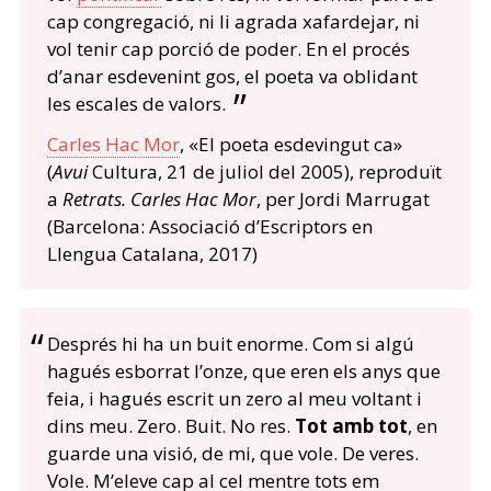
cap congregació, ni li agrada xafardejar, ni
vol tenir cap porció de poder. En el procés
d’anar esdevenint gos, el poeta va oblidant
les escales de valors.
Carles Hac Mor
, «El poeta esdevingut ca»
(
Avui
Cultura, 21 de juliol del 2005), reproduït
a
Retrats. Carles Hac Mor
, per Jordi Marrugat
(Barcelona: Associació d’Escriptors en
Llengua Catalana, 2017)
Després hi ha un buit enorme. Com si algú
hagués esborrat l’onze, que eren els anys que
feia, i hagués escrit un zero al meu voltant i
dins meu. Zero. Buit. No res.
Tot amb tot
, en
guarde una visió, de mi, que vole. De veres.
Vole. M’eleve cap al cel mentre tots em