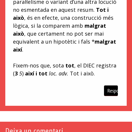
paral·lelisme o variant d’una altra locució
no esmentada en aquest resum.
Tot i
això
, és en efecte, una construcció més
lògica, si la comparem amb
malgrat
això
, que certament no pot ser mai
equivalent a un hipotètic i fals *
malgrat
així
.
Fixem-nos que, sota
tot
, el DIEC registra
(
3
5
)
així i tot
loc. adv.
Tot i això.
Respon
Deixa un comentari