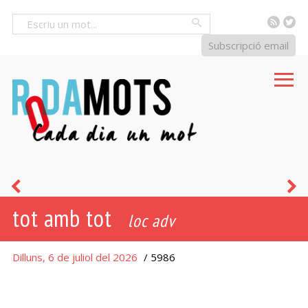
RSS
Tw
Cercar
Subscripció email
el
n
tot amb tot
tot
loc adv
Dilluns, 6 de juliol del 2026
/ 5986