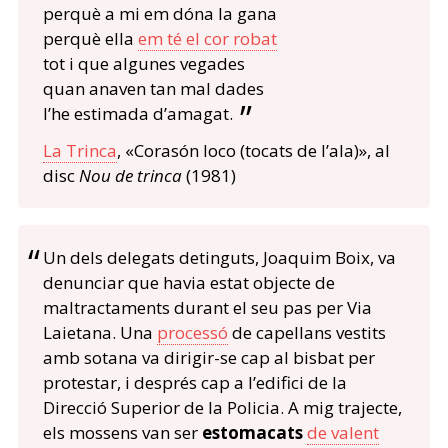
perquè a mi em dóna la gana
perquè ella
em té el cor robat
tot i que algunes vegades
quan anaven tan mal dades
l’he estimada d’amagat.
La Trinca
, «Corasón loco (tocats de l’ala)», al
disc
Nou de trinca
(1981)
Un dels delegats detinguts, Joaquim Boix, va
denunciar que havia estat objecte de
maltractaments durant el seu pas per Via
Laietana. Una
processó
de capellans vestits
amb sotana va dirigir-se cap al bisbat per
protestar, i després cap a l’edifici de la
Direcció Superior de la Policia. A mig trajecte,
els mossens van ser
estomacats
de valent