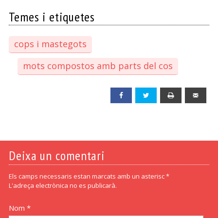
Temes i etiquetes
cops i mastegots
mots compostos amb parts del cos
Facebook
Twitter
Print
Emai
Deixa un comentari
Els camps necessaris estan marcats amb un asterisc *
L'adreça electrònica no es publicarà.
Nom *