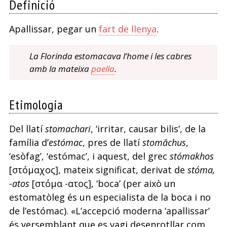
Definició
Apallissar, pegar un
fart de llenya
.
La Florinda estomacava l’home i les cabres
amb la mateixa
paella
.
Etimologia
Del llatí
stomachari
, ‘irritar, causar bilis’, de la
família d’
estómac
, pres de llatí
stomăchus
,
‘esòfag’, ‘estómac’, i aquest, del grec
stómakhos
[στόμαχος], mateix significat, derivat de
stóma,
-atos
[στόμα -ατος], ‘boca’ (per això un
estomatòleg és un especialista de la boca i no
de l’estómac). «L’accepció moderna ‘apallissar’
és versemblant que es vagi desenrotllar com