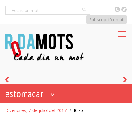
RSS
Tw
Cercar
Subscripció email
ullprendre
g
estomacar
[
v
Divendres, 7 de juliol del 2017
/ 4075