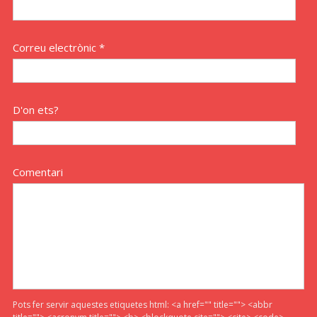
Correu electrònic *
D'on ets?
Comentari
Pots fer servir aquestes etiquetes html:
<a href="" title=""> <abbr