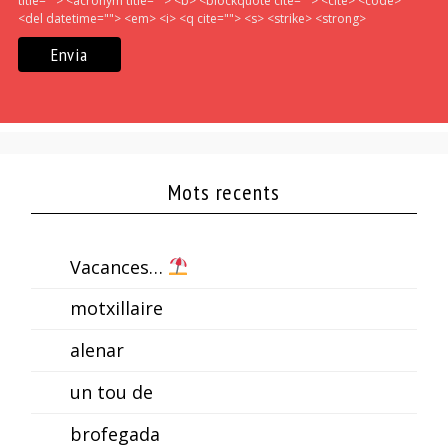
title=""> <acronym title=""> <b> <blockquote cite=""> <cite> <code>
<del datetime=""> <em> <i> <q cite=""> <s> <strike> <strong>
Mots recents
Vacances…
motxillaire
alenar
un tou de
brofegada