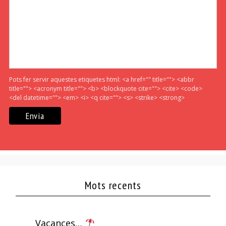
Pots fer servir aquestes etiquetes html:
<a href="" title=""> <abbr
title=""> <acronym title=""> <b> <blockquote cite=""> <cite> <code>
<del datetime=""> <em> <i> <q cite=""> <s> <strike> <strong>
Mots recents
Vacances…