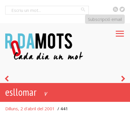
RSS
Tw
Cercar
Subscripció email
ai
n
esllomar
las!
-
v
a
Dilluns, 2 d'abril del 2001
/ 441