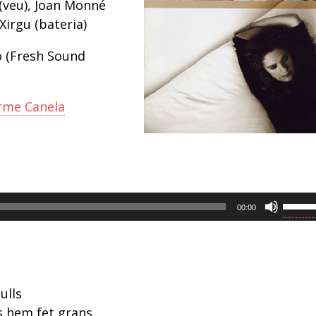
(veu), Joan Monné
 Xirgu (bateria)
o (Fresh Sound
rme Canela
Feu
00:00
servir
les
tecles
de
ulls
fletxa
ns hem fet grans,
cap