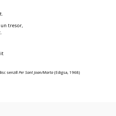
t.
 un tresor,
.
it
isc senzill
Per Sant Joan/Marta
(Edigsa, 1968)