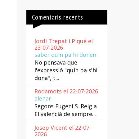
/cap
Comentaris recents
Jordi Trepat i Piqué el
mentar
23-07-2026
saber quin pa hi donen
nuir
No pensava que
l'expressió "quin pa s'hi
.
dona", t...
Rodamots el 22-07-2026
alenar
Segons Eugeni S. Reig a
El valencià de sempre...
Josep Vicent el 22-07-
2026