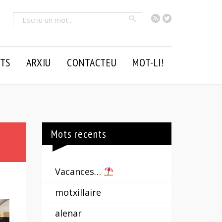
RSS
Twitter
Cercar
TS
ARXIU
CONTACTEU
MOT-LI!
Mots recents
Vacances…
motxillaire
alenar