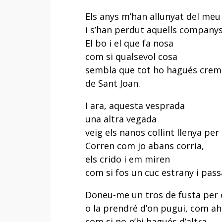
Els anys m’han allunyat del meu
i s’han perdut aquells companys
El bo i el que fa nosa
com si qualsevol cosa
sembla que tot ho hagués crema
de Sant Joan.
I ara, aquesta vesprada
una altra vegada
veig els nanos collint llenya per 
Corren com jo abans corria,
els crido i em miren
com si fos un cuc estrany i pass
Doneu-me un tros de fusta per
o la prendré d’on pugui, com ahi
com si no n’hi hagués d’altra,