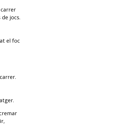
 carrer
 de jocs.
t el foc
carrer.
atger.
 cremar
r,