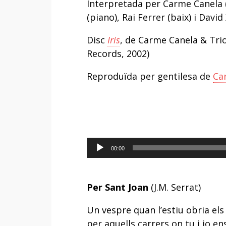
Interpretada per Carme Canela 
(piano), Rai Ferrer (baix) i David
Disc
Iris
, de Carme Canela & Tri
Records, 2002)
Reproduïda per gentilesa de
Ca
Reproductor
00:00
d'àudio
Per Sant Joan
(J.M. Serrat)
Un vespre quan l’estiu obria els 
per aquells carrers on tu i jo e