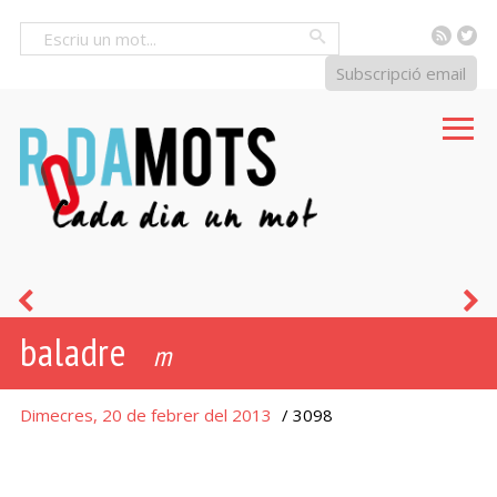
RSS
Tw
Cercar
Subscripció email
caqui
c
baladre
m
Dimecres, 20 de febrer del 2013
/ 3098