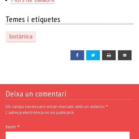
Temes i etiquetes
botànica
Facebook
Twitter
Print
Emai
Deixa un comentari
Els camps necessaris estan marcats amb un asterisc *
L'adreça electrònica no es publicarà.
Nom *