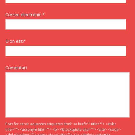
Correu electrònic *
D'on ets?
Comentari
Pots fer servir aquestes etiquetes html:
<a href="" title=""> <abbr
title=""> <acronym title=""> <b> <blockquote cite=""> <cite> <code>
<del datetime=""> <em> <i> <q cite=""> <s> <strike> <strong>