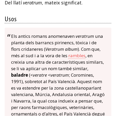
Del llatí
veratrum
, mateix significat.
Usos
Els antics romans anomenaven
veratrum
una
planta dels barrancs pirinencs, tòxica i de
flors cridaneres (
Veratrum album
). Com que,
més al sud i a la vora de les
rambles
, en
creixia una altra de característiques similars,
se li va aplicar un nom també similar,
baladre
(<
veratre
<
veratrum
; Coromines,
1991), sobretot al País Valencià. Aquest nom
es va estendre per la zona castellanoparlant
valenciana, Múrcia, Andalusia oriental, Aragó
i Navarra, la qual cosa indueix a pensar que,
per raons farmacològiques, veterinàries,
ornamentals o d’altres, el País Valencià degué