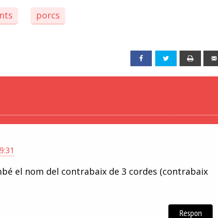
nts
porcs
Facebook
Twitter
Print
9:31
bé el nom del contrabaix de 3 cordes (contrabaix
Respon