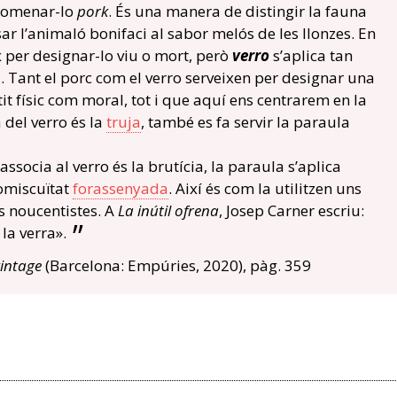
anomenar-lo
pork
. És una manera de distingir la fauna
ar l’animaló bonifaci al sabor melós de les llonzes. En
 per designar-lo viu o mort, però
verro
s’aplica tan
a. Tant el porc com el verro serveixen per designar una
it físic com moral, tot i que aquí ens centrarem en la
 del verro és la
truja
, també es fa servir la paraula
ssocia al verro és la brutícia, la paraula s’aplica
omiscuïtat
forassenyada
. Així és com la utilitzen uns
s noucentistes. A
La inútil ofrena
, Josep Carner escriu:
la verra».
intage
(Barcelona: Empúries, 2020), pàg. 359