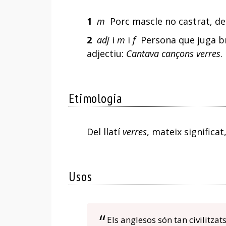
1
m
Porc mascle no castrat, des
2
adj
i
m
i
f
Persona que juga br
adjectiu:
Cantava cançons verres
.
Etimologia
Del llatí
verres
, mateix significa
Usos
Els anglesos són tan civilitza