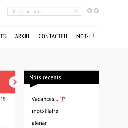
RSS
Twitter
Cercar
TS
ARXIU
CONTACTEU
MOT-LI!
Mots recents
mandanga
Vacances…
718
motxillaire
alenar