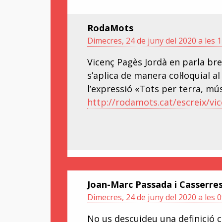
RodaMots
Dimecres, 24 de juny del 2020 a les 1
Vicenç Pagès Jordà en parla breu
s’aplica de manera col·loquial a
l’expressió «Tots per terra, músi
http://rodamots.cat/escreix/vi
Joan-Marc Passada i Casserre
Dimecres, 24 de juny del 2020 a les 0
No us descuideu una definició co