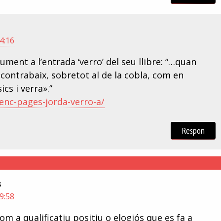
4:16
ment a l’entrada ‘verro’ del seu llibre: “…quan
l contrabaix, sobretot al de la cobla, com en
cs i verra».”
cenc-pages-jorda-verro-a/
Respon
s
9:58
m a qualificatiu positiu o elogiós que es fa a