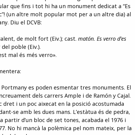
pular que fins i tot hi ha un monument dedicat a “Es
c”! (un altre molt popular mot per a un altre dia) al
ny. Diu el DCVB:
ent, de molt fort (Eiv.); cast.
matón. Es verro d’es
del poble (Eiv.).
quest mal és més verro».
rmentera:
e Portmany es poden esmentar tres monuments. El
ncreuament dels carrers Ample i de Ramón y Cajal.
c dret i un poc aixecat en la posició acostumada
ant-se amb les dues mans. L’estàtua és de pedra,
 partir d’un bloc de set tones, acabada el 1976 i
977. No hi mancà la polèmica pel nom mateix, per la