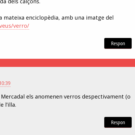
da dels calçons.
sta mateixa enciclopèdia, amb una imatge del
/veus/verro/
Respon
10:39
s Mercadal els anomenen verros despectivament (o
l’illa.
Respon