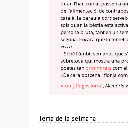
quan l’han cuinat passen a 
de l’alimentació, de contrapos
català, la paraula
porc
serveix
sols quan la bèstia està activ
persona bruta, tant en un sent
segona. Encara que la femella
verra
.
Si bé l’àmbit semàntic que s’a
sobretot a qui mostra una pr
poetes tan
primmirats
com el
«De cara obscena i flonja com 
Vicenç Pagès Jordà
,
Memòria v
Tema de la setmana