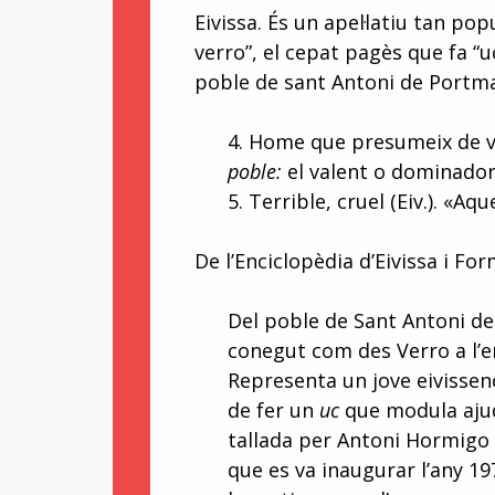
Eivissa. És un apel·latiu tan po
verro”, el cepat pagès que fa “u
poble de sant Antoni de Portma
4. Home que presumeix de val
poble:
el valent o dominador 
5. Terrible, cruel (Eiv.). «A
De l’Enciclopèdia d’Eivissa i Fo
Del poble de Sant Antoni d
conegut com des Verro a l’e
Representa un jove eivissen
de fer un
uc
que modula ajud
tallada per Antoni Hormigo a
que es va inaugurar l’any 1