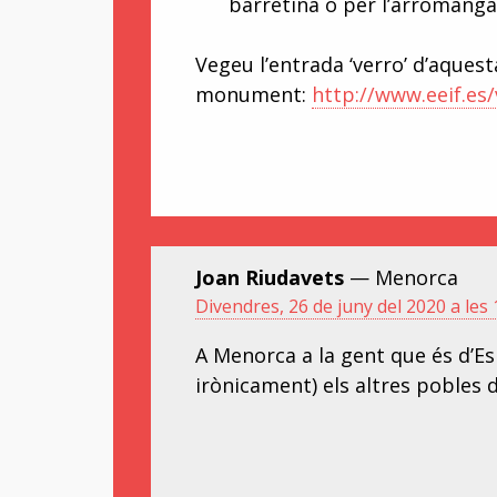
barretina o per l’arromanga
Vegeu l’entrada ‘verro’ d’aque
monument:
http://www.eeif.es
Joan Riudavets
— Menorca
Divendres, 26 de juny del 2020 a les 
A Menorca a la gent que és d’E
irònicament) els altres pobles de 