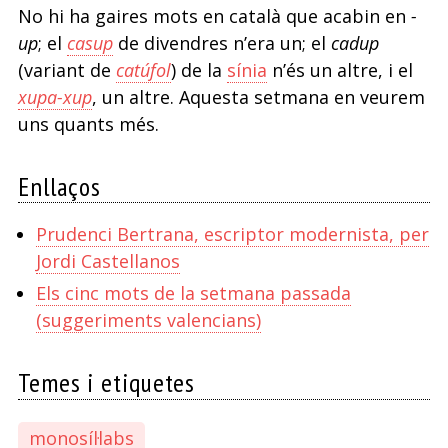
No hi ha gaires mots en català que acabin en
-
up
; el
casup
de divendres n’era un; el
cadup
(variant de
catúfol
) de la
sínia
n’és un altre, i el
xupa-xup
, un altre. Aquesta setmana en veurem
uns quants més.
Enllaços
Prudenci Bertrana, escriptor modernista, per
Jordi Castellanos
Els cinc mots de la setmana passada
(suggeriments valencians)
Temes i etiquetes
monosíl·labs