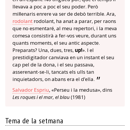
llevava a poc a poc el seu poder. Però
mil·lenaris enrere va ser de debò terrible. Ara,
rodolant
rodolant, ha anat a parar, per raons
que no esmentaré, al meu repertori, i la meva
comesa consistirà a fer-vos veure, durant uns
quants moments, el seu antic aspecte.
Preparats? Una, dues, tres,
up!
». I el
prestidigitador canviava en un instant el seu
cap pel de la dona, i el seu passava,
asserenant-se-li, tancats els ulls tan
inquietadors, on abans era el d’ella.
Salvador Espriu
, «Perseu i la medusa», dins
Les roques i el mar, el blau
(1981)
Tema de la setmana