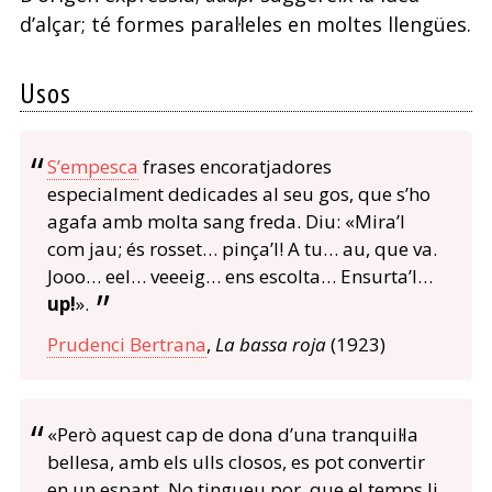
d’alçar; té formes paral·leles en moltes llengües.
Usos
S’empesca
frases encoratjadores
especialment dedicades al seu gos, que s’ho
agafa amb molta sang freda. Diu: «Mira’l
com jau; és rosset… pinça’l! A tu… au, que va.
Jooo… eel… veeeig… ens escolta… Ensurta’l…
up!
».
Prudenci Bertrana
,
La bassa roja
(1923)
«Però aquest cap de dona d’una tranquil·la
bellesa, amb els ulls closos, es pot convertir
en un espant. No tingueu por, que el temps li