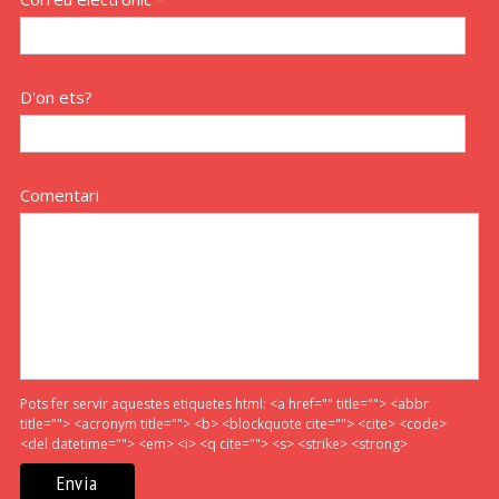
D'on ets?
Comentari
Pots fer servir aquestes etiquetes html:
<a href="" title=""> <abbr
title=""> <acronym title=""> <b> <blockquote cite=""> <cite> <code>
<del datetime=""> <em> <i> <q cite=""> <s> <strike> <strong>