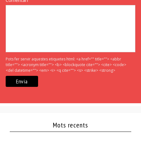
Pots fer servir aquestes etiquetes html:
<a href="" title=""> <abbr
title=""> <acronym title=""> <b> <blockquote cite=""> <cite> <code>
<del datetime=""> <em> <i> <q cite=""> <s> <strike> <strong>
Mots recents