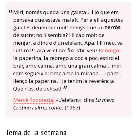
Miri, només queda una galeta… I jo que em
pensava que estava malalt. Per a ell aquestes
galetes deuen ser molt menys que un
terròs
de sucre; no li sembla? Hi cap molt de
menjar, a dintre d’un elefant. Apa, fill meu, va
l’última! I ara ve el bo: fixi-s’hi, veu?
Rebrego
la paperina, la rebrego a poc a poc, estiro el
braç amb calma, amb una gran calma… miri
com segueix el braç amb la mirada… i pam!,
llenço la paperina. I ja tenim la reverència.
Que n’és, de delicat!
Mercè Rodoreda
, «L’elefant», dins
La meva
Cristina i altres contes
(1967)
Tema de la setmana