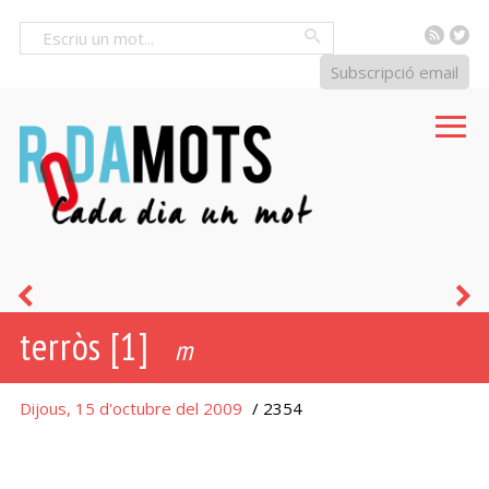
RSS
Tw
Cercar
Subscripció email
mac
h
terròs [1]
p
m
Dijous, 15 d'octubre del 2009
/ 2354