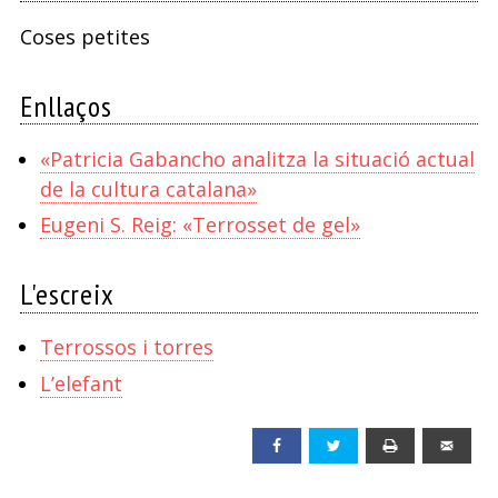
Coses petites
Enllaços
«Patricia Gabancho analitza la situació actual
de la cultura catalana»
Eugeni S. Reig: «Terrosset de gel»
L'escreix
Terrossos i torres
L’elefant
Facebook
Twitter
Print
Emai