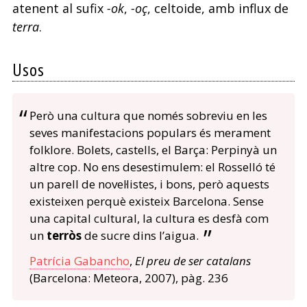
atenent al sufix
-ok
,
-oç
, celtoide, amb influx de
terra
.
Usos
Però una cultura que només sobreviu en les
seves manifestacions populars és merament
folklore. Bolets, castells, el Barça: Perpinyà un
altre cop. No ens desestimulem: el Rosselló té
un parell de novel·listes, i bons, però aquests
existeixen perquè existeix Barcelona. Sense
una capital cultural, la cultura es desfà com
un
terròs
de sucre dins l’aigua.
Patrícia Gabancho
,
El preu de ser catalans
(Barcelona: Meteora, 2007), pàg. 236