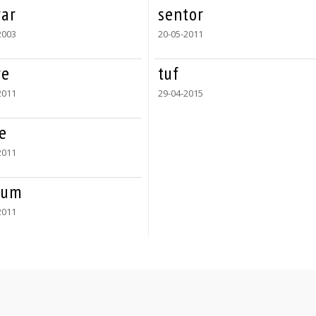
rar
sentor
2003
20-05-2011
re
tuf
2011
29-04-2015
e
2011
fum
2011