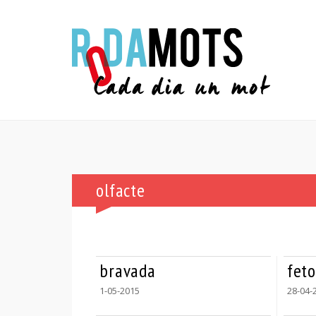
olfacte
bravada
feto
1-05-2015
28-04-