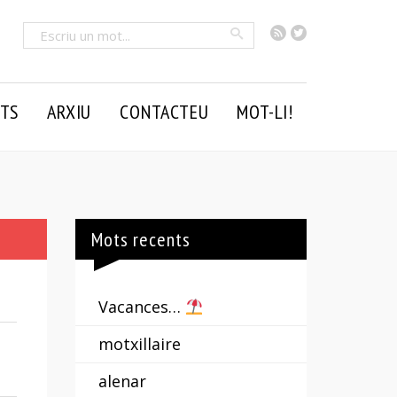
RSS
Twitter
Cercar
TS
ARXIU
CONTACTEU
MOT-LI!
Mots recents
Vacances…
motxillaire
alenar