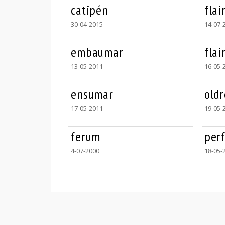
catipén
flai
30-04-2015
14-07-
embaumar
flai
13-05-2011
16-05-
ensumar
oldr
17-05-2011
19-05-
ferum
per
4-07-2000
18-05-