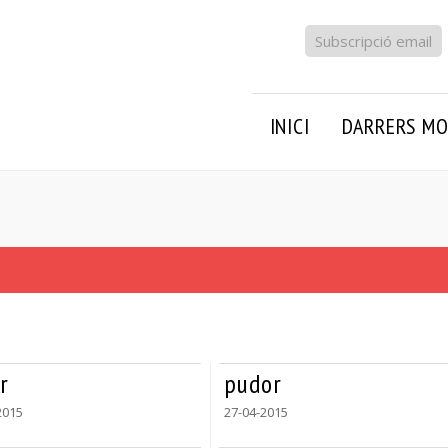
Subscripció email
INICI
DARRERS MO
r
pudor
2015
27-04-2015