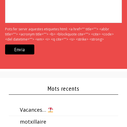
Pots fer servir aquestes etiquetes html:
<a href="" title=""> <abbr
title=""> <acronym title=""> <b> <blockquote cite=""> <cite> <code>
<del datetime=""> <em> <i> <q cite=""> <s> <strike> <strong>
Mots recents
Vacances…
motxillaire