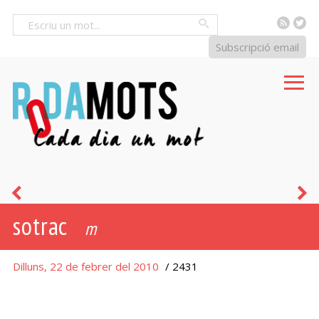
RSS
Tw
Cercar
Subscripció email
el
c
sotrac
fill
m
de
Dilluns, 22 de febrer del 2010
/ 2431
la
gata,