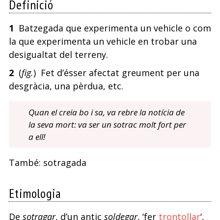
Definició
rates
1
Batzegada que experimenta un vehicle o com
mata
la que experimenta un vehicle en trobar una
desigualtat del terreny.
2
(
fig.
) Fet d’ésser afectat greument per una
desgràcia, una pèrdua, etc.
Quan el creia bo i sa, va rebre la notícia de
la seva mort: va ser un sotrac molt fort per
a ell!
També: sotragada
Etimologia
De
sotragar
, d’un antic
soldegar
, ‘fer
trontollar
‘,