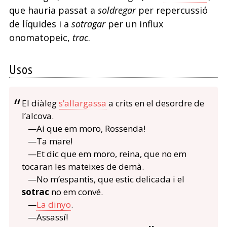
que hauria passat a
soldregar
per repercussió
de líquides i a
sotragar
per un influx
onomatopeic,
trac
.
Usos
El diàleg
s’allargassa
a crits en el desordre de
l’alcova.
—Ai que em moro, Rossenda!
—Ta mare!
—Et dic que em moro, reina, que no em
tocaran les mateixes de demà.
—No m’espantis, que estic delicada i el
sotrac
no em convé.
—
La dinyo
.
—Assassí!