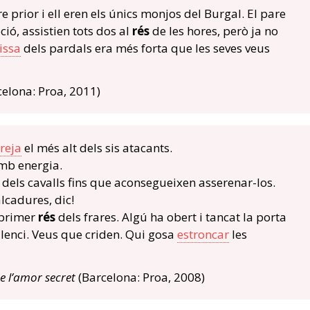
e prior i ell eren els únics monjos del Burgal. El pare
ció, assistien tots dos al
rés
de les hores, però ja no
issa
dels pardals era més forta que les seves veus
elona: Proa, 2011)
reja
el més alt dels sis atacants.
b energia.
dels cavalls fins que aconsegueixen asserenar-los.
cadures, dic!
 primer
rés
dels frares. Algú ha obert i tancat la porta
lenci. Veus que criden. Qui gosa
estroncar
les
e l’amor secret
(Barcelona: Proa, 2008)