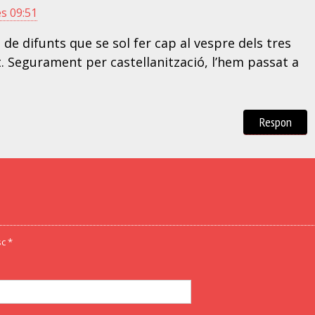
es 09:51
de difunts que se sol fer cap al vespre dels tres
. Segurament per castellanització, l’hem passat a
Respon
c *