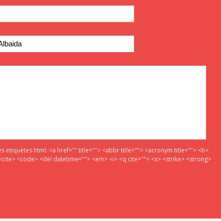
es etiquetes html:
<a href="" title=""> <abbr title=""> <acronym title=""> <b>
<cite> <code> <del datetime=""> <em> <i> <q cite=""> <s> <strike> <strong>