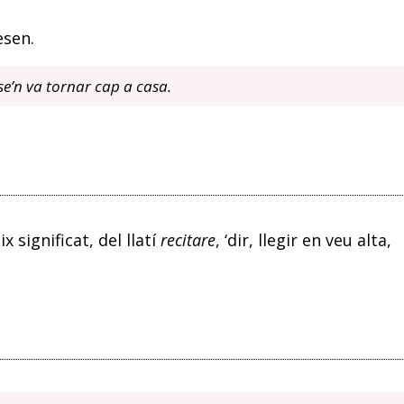
esen.
se’n va tornar cap a casa.
ix significat, del llatí
recitare
, ‘dir, llegir en veu alta,