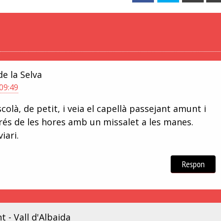
de la Selva
 09:49
colà, de petit, i veia el capellà passejant amunt i
l rés de les hores amb un missalet a les manes.
iari.
Respon
 - Vall d'Albaida