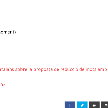
 moment)
s Catalans sobre la proposta de reducció de mots amb
en»
Facebook
Twitter
Print