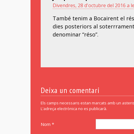
Divendres, 28 d'octubre del 2016 a l
També tenim a Bocairent el rés 
dies posteriors al soterrrament
denominar “réso”.
Deixa un comentari
Els camps necessaris estan marcats amb un asteris
L'adreça electrònica no es publicarà.
Nom *