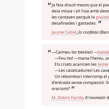
Ja feia divuit mesos que el par
deia missa i ell l’oïa amb devo
les cantaven perquè la
piulad
desafinades i gastades.
Jaume Cabré
,
Jo confesso
(Barc
—Calmeu les bèsties! —
balad
—Feu-ho! —mana l’hereu, am
Els criats acaricien les
testes
—Les cavalcadures! Les caval
Un rebombori interromp el
d’entrada sense compassió. Si
oracions?
M. Dolors Farrés
,
El monestir d