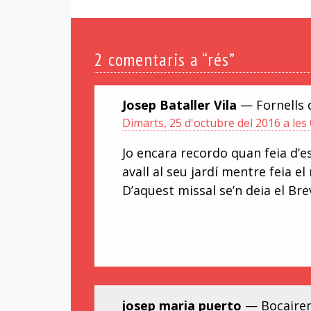
2
comentaris a “rés”
Josep Bataller Vila
— Fornells 
Dimarts, 25 d'octubre del 2016 a les
Jo encara recordo quan feia d’es
avall al seu jardí mentre feia e
D’aquest missal se’n deia el Brev
josep maria puerto
— Bocairent