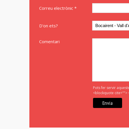
Correu electrònic *
D'on ets?
Comentari
Pots fer servir aquest
<blockquote cite=""> 