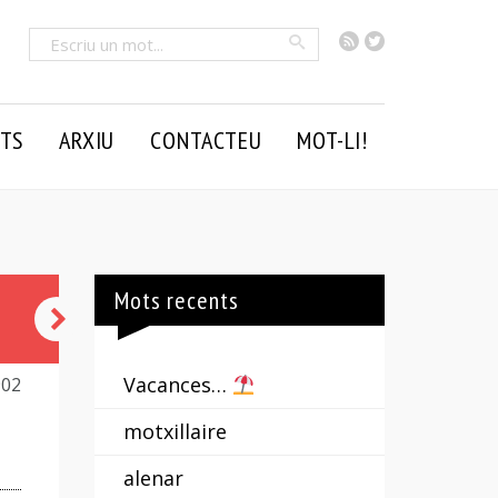
RSS
Twitter
Cercar
TS
ARXIU
CONTACTEU
MOT-LI!
Mots recents
jóc
Vacances…
902
motxillaire
alenar