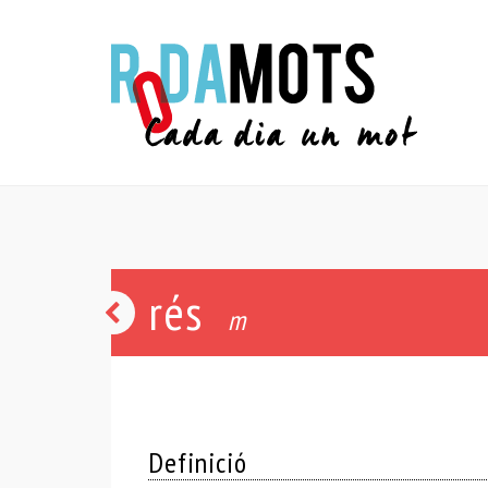
rés
cóp
m
Definició