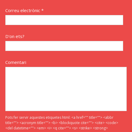
Correu electrònic *
D'on ets?
Comentari
Pots fer servir aquestes etiquetes html:
<a href="" title=""> <abbr
title=""> <acronym title=""> <b> <blockquote cite=""> <cite> <code>
<del datetime=""> <em> <i> <q cite=""> <s> <strike> <strong>