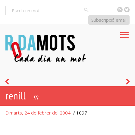
RSS
Tw
Cercar
Subscripció email
bramul
l
renill
m
Dimarts, 24 de febrer del 2004
/ 1097