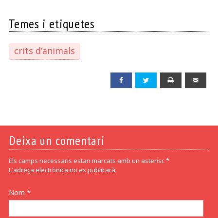
Temes i etiquetes
crits d’animals
Facebook
Twitter
Print
Emai
Deixa un comentari
Els camps necessaris estan marcats amb un asterisc *
L'adreça electrònica no es publicarà.
Nom *