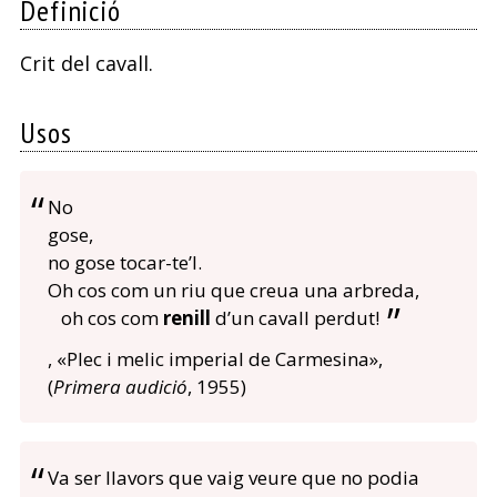
Definició
Crit del cavall.
Usos
No
gose,
no gose tocar-te’l.
Oh cos com un riu que creua una arbreda,
oh cos com
renill
d’un cavall perdut!
, «Plec i melic imperial de Carmesina»,
(
Primera audició
, 1955)
Va ser llavors que vaig veure que no podia