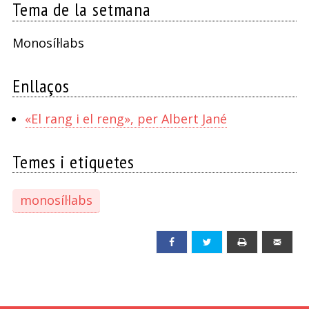
Tema de la setmana
Monosíl·labs
Enllaços
«El rang i el reng», per Albert Jané
Temes i etiquetes
monosíl·labs
Facebook
Twitter
Print
Emai