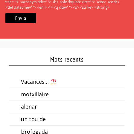
title=""> <acronym title=""> <b> <blockquote cite=""> <cite> <code>
<del datetime=""> <em> <i> <q cite=""> <s> <strike> <strong>
Mots recents
Vacances…
motxillaire
alenar
un tou de
brofegada