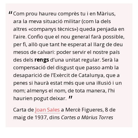
Com prou haureu comprès tu i en Màrius,
ara la meva situació militar (com la dels
altres «companys tècnics») queda penjada en
l’aire. Confio que el nou general farà possible,
per fi, allò que tant he esperat al llarg de deu
mesos de calvari: poder servir el nostre país
des dels
rengs
d’una unitat regular. Serà la
compensació del disgust que passo amb la
desaparició de l’Exèrcit de Catalunya, que a
penes si haurà estat més que una il·lusió i un
nom; almenys el nom, de tota manera, l’hi
haurien pogut deixar.
Carta de
Joan Sales
a Mercè Figueres, 8 de
maig de 1937, dins
Cartes a Màrius Torres