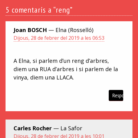
5
comentaris a “reng”
Joan BOSCH
— Elna (Rosselló)
Dijous, 28 de febrer del 2019 a les 06:53
A Elna, si parlem d’un reng d’arbres,
diem una RUA d’arbres i si parlem de la
vinya, diem una LLACA.
Respon
Carles Rocher
— La Safor
Dijous, 28 de febrer del 2019 a les 10:01