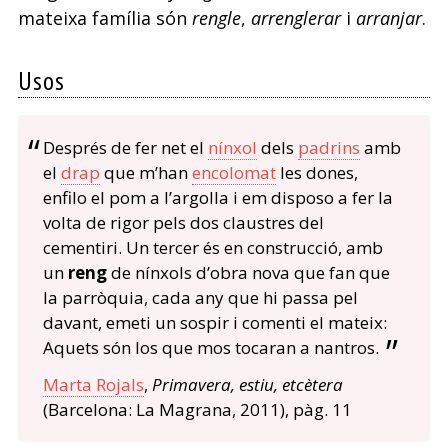
mateixa família són
rengle
,
arrenglerar
i
arranjar
.
Usos
Després de fer net el
nínxol
dels
padrins
amb
el
drap
que m’han
encolomat
les dones,
enfilo el pom a l’argolla i em disposo a fer la
volta de rigor pels dos claustres del
cementiri. Un tercer és en construcció, amb
un
reng
de nínxols d’obra nova que fan que
la parròquia, cada any que hi passa pel
davant, emeti un sospir i comenti el mateix:
Aquets són los que mos tocaran a nantros.
Marta Rojals
,
Primavera, estiu, etcètera
(Barcelona: La Magrana, 2011), pàg. 11