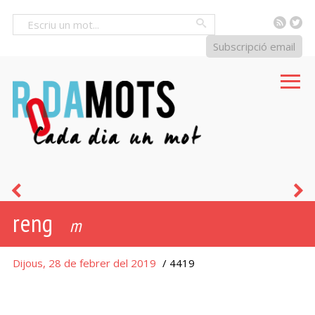
RSS
Tw
Cercar
Subscripció email
nus
c
reng
m
Dijous, 28 de febrer del 2019
/ 4419