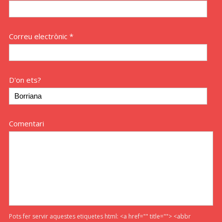
Correu electrònic *
D'on ets?
Comentari
Pots fer servir aquestes etiquetes html:
<a href="" title=""> <abbr