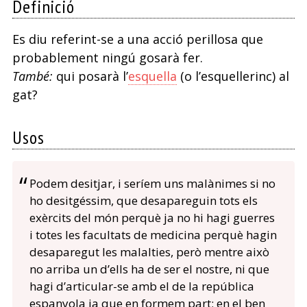
Definició
r
Es diu referint-se a una acció perillosa que
m
probablement ningú gosarà fer.
També:
qui posarà l’
esquella
(o l’esquellerinc) al
gat?
Usos
Podem desitjar, i seríem uns malànimes si no
ho desitgéssim, que desapareguin tots els
exèrcits del món perquè ja no hi hagi guerres
i totes les facultats de medicina perquè hagin
desaparegut les malalties, però mentre això
no arriba un d’ells ha de ser el nostre, ni que
hagi d’articular-se amb el de la república
espanyola ja que en formem part; en el ben