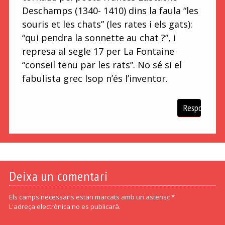
Deschamps (1340- 1410) dins la faula “les
souris et les chats” (les rates i els gats):
“qui pendra la sonnette au chat ?”, i
represa al segle 17 per La Fontaine
“conseil tenu par les rats”. No sé si el
fabulista grec Isop n’és l’inventor.
Respon
Deixa un comentari
Els camps necessaris estan marcats amb un asterisc *
L'adreça electrònica no es publicarà.