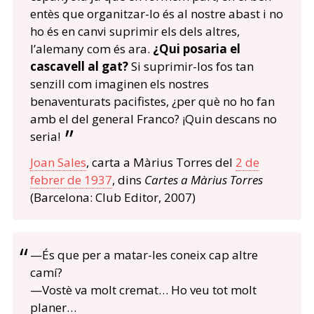
entès que organitzar-lo és al nostre abast i no
ho és en canvi suprimir els dels altres,
l’alemany com és ara.
¿Qui posaria el
cascavell al gat?
Si suprimir-los fos tan
senzill com imaginen els nostres
benaventurats pacifistes, ¿per què no ho fan
amb el del general Franco? ¡Quin descans no
seria!
Joan Sales
, carta a Màrius Torres del
2 de
febrer de 1937
, dins
Cartes a Màrius Torres
(Barcelona: Club Editor, 2007)
—És que per a matar-les coneix cap altre
camí?
—Vostè va molt cremat… Ho veu tot molt
planer…