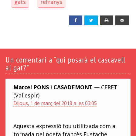
gats
refranys
Facebook
Twitter
Print
Emai
Un
comentari a “qui posarà el cascavell
al gat?”
Marcel PONS i CASADEMONT
— CERET
(Vallespir)
Dijous, 1 de març del 2018 a les 03:05
Aquesta expressió fou utilitzada com a
tornada pel poeta francès Eustache