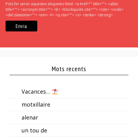
Pots fer servir aquestes etiquetes html:
<a href="" title=""> <abbr
title=""> <acronym title=""> <b> <blockquote cite=""> <cite> <code>
<del datetime=""> <em> <i> <q cite=""> <s> <strike> <strong>
Mots recents
Vacances…
motxillaire
alenar
un tou de