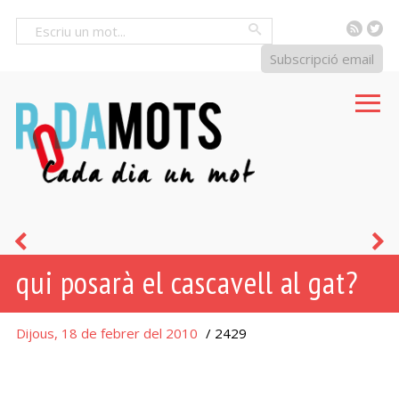
RSS
Tw
Cercar
Subscripció email
gat
e
qui posarà el cascavell al gat?
escaldat,
fi
d'aigua
d
Dijous, 18 de febrer del 2010
/ 2429
freda
l
fuig
g