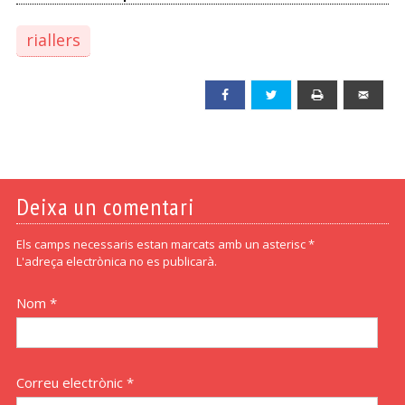
riallers
Facebook
Twitter
Print
Emai
Deixa un comentari
Els camps necessaris estan marcats amb un asterisc *
L'adreça electrònica no es publicarà.
Nom *
Correu electrònic *