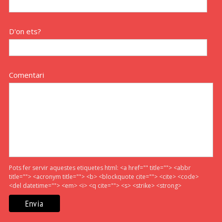
D'on ets?
Comentari
Pots fer servir aquestes etiquetes html:
<a href="" title=""> <abbr
title=""> <acronym title=""> <b> <blockquote cite=""> <cite> <code>
<del datetime=""> <em> <i> <q cite=""> <s> <strike> <strong>