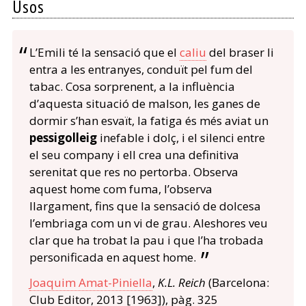
Usos
L’Emili té la sensació que el
caliu
del braser li
entra a les entranyes, conduït pel fum del
tabac. Cosa sorprenent, a la influència
d’aquesta situació de malson, les ganes de
dormir s’han esvaït, la fatiga és més aviat un
pessigolleig
inefable i dolç, i el silenci entre
el seu company i ell crea una definitiva
serenitat que res no pertorba. Observa
aquest home com fuma, l’observa
llargament, fins que la sensació de dolcesa
l’embriaga com un vi de grau. Aleshores veu
clar que ha trobat la pau i que l’ha trobada
personificada en aquest home.
Joaquim Amat-Piniella
,
K.L. Reich
(Barcelona:
Club Editor, 2013 [1963]), pàg. 325