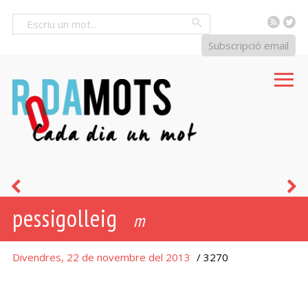
RSS
Tw
Cercar
Subscripció email
filar
c
pessigolleig
prim
d
m
v
Divendres, 22 de novembre del 2013
/ 3270