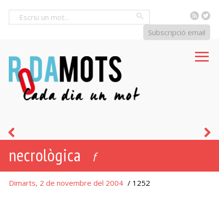
RSS
Tw
Cercar
Subscripció email
sebollir
a
necrològica
f
Dimarts, 2 de novembre del 2004
/ 1252