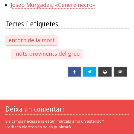
Josep Murgades, «Gènere necro»
Temes i etiquetes
entorn de la mort
mots provinents del grec
Facebook
Twitter
Print
Emai
Deixa un comentari
Els camps necessaris estan marcats amb un asterisc *
L'adreça electrònica no es publicarà.