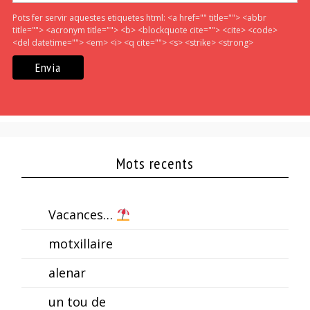
Pots fer servir aquestes etiquetes html:
<a href="" title=""> <abbr
title=""> <acronym title=""> <b> <blockquote cite=""> <cite> <code>
<del datetime=""> <em> <i> <q cite=""> <s> <strike> <strong>
Mots recents
Vacances…
motxillaire
alenar
un tou de