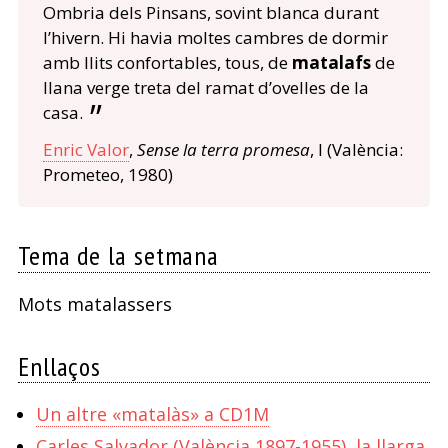
Ombria dels Pinsans, sovint blanca durant
l’hivern. Hi havia moltes cambres de dormir
amb llits confortables, tous, de
matalafs
de
llana verge treta del ramat d’ovelles de la
casa.
Enric Valor
,
Sense la terra promesa
, I (València:
Prometeo, 1980)
Tema de la setmana
Mots matalassers
Enllaços
Un altre «matalàs» a CD1M
Carles Salvador (València 1897-1955), la llarga