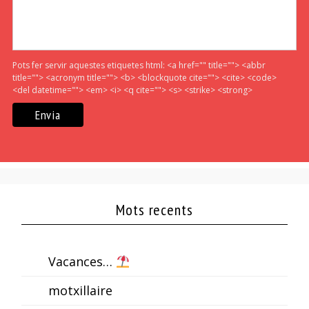
Pots fer servir aquestes etiquetes html:
<a href="" title=""> <abbr
title=""> <acronym title=""> <b> <blockquote cite=""> <cite> <code>
<del datetime=""> <em> <i> <q cite=""> <s> <strike> <strong>
Mots recents
Vacances…
motxillaire