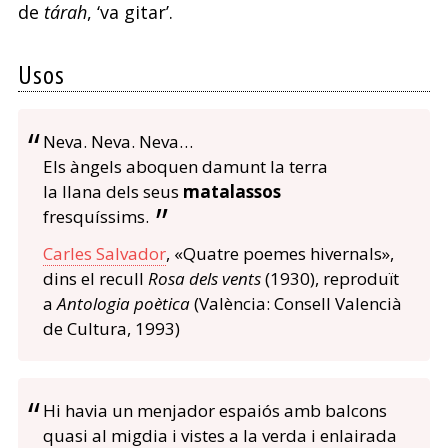
de
tárah
, ‘va gitar’.
Usos
Neva. Neva. Neva…
Els àngels aboquen damunt la terra
la llana dels seus
matalassos
fresquíssims.
Carles Salvador
, «Quatre poemes hivernals»,
dins el recull
Rosa dels vents
(1930), reproduït
a
Antologia poètica
(València: Consell Valencià
de Cultura, 1993)
Hi havia un menjador espaiós amb balcons
quasi al migdia i vistes a la verda i enlairada