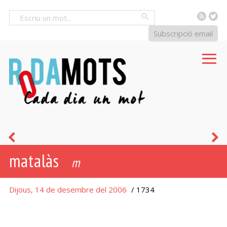
RSS
Tw
Cercar
Subscripció email
condormir-
e
matalàs
se
m
Dijous, 14 de desembre del 2006
/ 1734