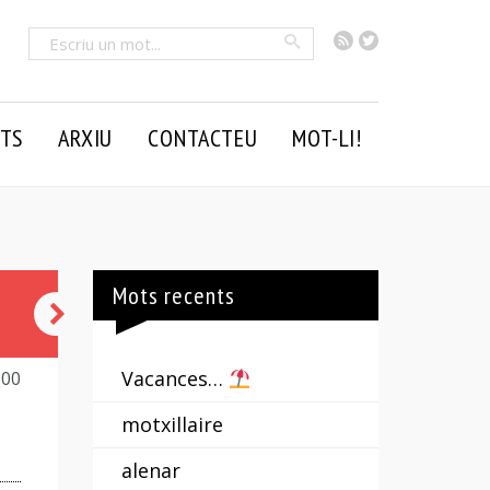
RSS
Twitter
Cercar
TS
ARXIU
CONTACTEU
MOT-LI!
Mots recents
castanya
Vacances…
300
motxillaire
alenar