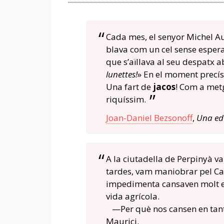
Cada mes, el senyor Michel Auc
blava com un cel sense espera
que s’aïllava al seu despatx a
lunettes!
» En el moment precís
Una fart de
jacos
! Com a metg
riquíssim.
Joan-Daniel Bezsonoff
,
Una ed
A la ciutadella de Perpinyà va
tardes, vam maniobrar pel Ca
impedimenta cansaven molt el
vida agrícola.
—Per què nos cansen en tan
Maurici.