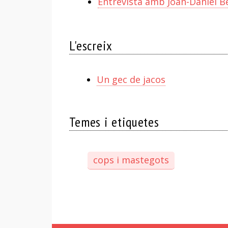
Entrevista amb Joan-Daniel Be
L'escreix
Un gec de jacos
Temes i etiquetes
cops i mastegots