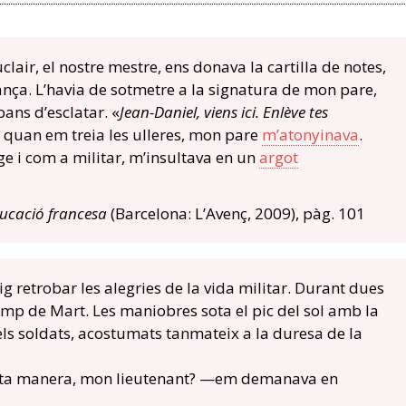
lair, el nostre mestre, ens donava la cartilla de notes,
nça. L’havia de sotmetre a la signatura de mon pare,
bans d’esclatar. «
Jean-Daniel, viens ici. Enlève tes
 quan em treia les ulleres, mon pare
m’atonyinava
.
e i com a militar, m’insultava en un
argot
ucació francesa
(Barcelona: L’Avenç, 2009), pàg. 101
ig retrobar les alegries de la vida militar. Durant dues
mp de Mart. Les maniobres sota el pic del sol amb la
s soldats, acostumats tanmateix a la duresa de la
ta manera, mon lieutenant? —em demanava en