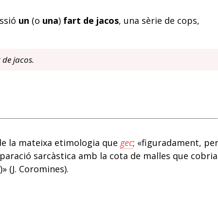
essió
un
(o
una
)
fart de jacos
, una sèrie de cops,
 de jacos.
, de la mateixa etimologia que
gec
; «figuradament, pe
mparació sarcàstica amb la cota de malles que cobria
» (J. Coromines).