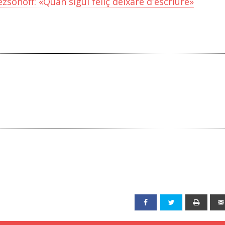
zsonoff: «Quan sigui feliç deixaré d'escriure»
Facebook
Twitter
Print