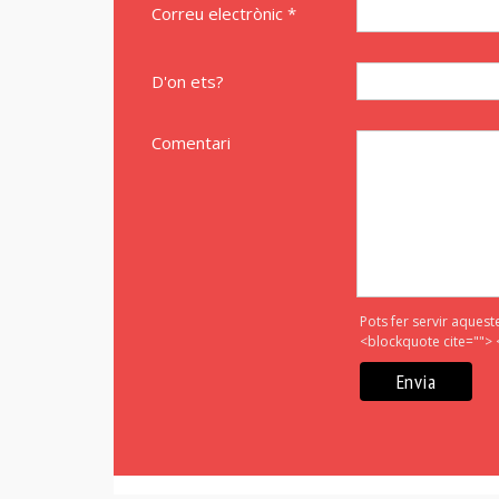
Correu electrònic *
D'on ets?
Comentari
Pots fer servir aquest
<blockquote cite=""> 