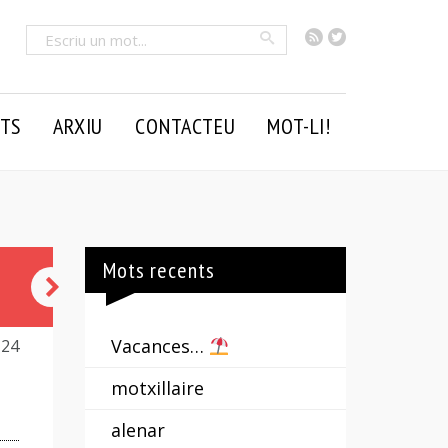
RSS
Twitter
Cercar
TS
ARXIU
CONTACTEU
MOT-LI!
Mots recents
fer
els
Vacances…
124
ulls
motxillaire
grossos
alenar