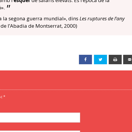
amb l’
esquer
de salaris elevats. És l’època de la
ó».
 a la segona guerra mundial», dins
Les ruptures de l’any
 de l’Abadia de Montserrat, 2000)
Facebook
Twitter
Print
c *