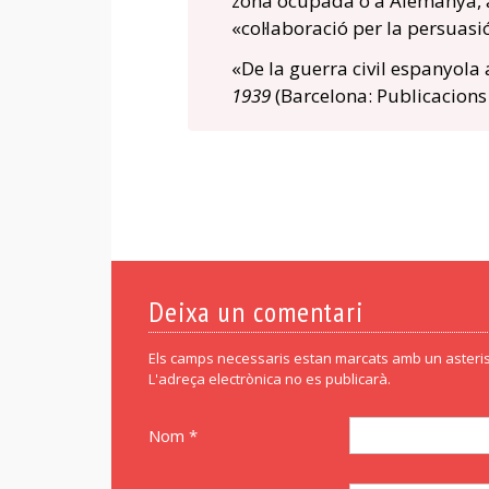
zona ocupada o a Alemanya, 
«col·laboració per la persuasi
«De la guerra civil espanyola
1939
(Barcelona: Publicacions
Deixa un comentari
Els camps necessaris estan marcats amb un asteris
L'adreça electrònica no es publicarà.
Nom *