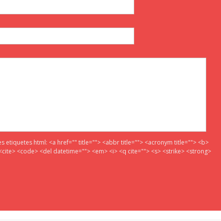
es etiquetes html:
<a href="" title=""> <abbr title=""> <acronym title=""> <b>
<cite> <code> <del datetime=""> <em> <i> <q cite=""> <s> <strike> <strong>