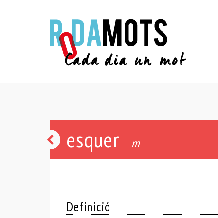
esquer
rècula
m
Definició