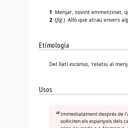
1
Menjar, sovint emmetzinat, que 
2
(
fig.
) Allò que atrau envers al
Etimologia
Del llatí
escarius
, ‘relatiu al menj
Usos
Immediatament després de l’a
sol·liciten els espanyols dels 